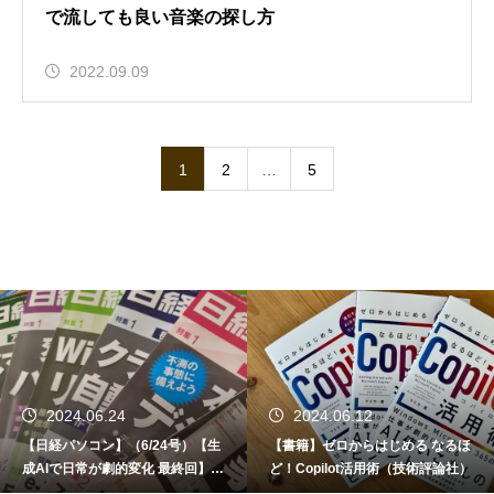
で流しても良い音楽の探し方
2022.09.09
1
2
…
5
2024.06.24
2024.06.12
【日経パソコン】（6/24号）【生
【書籍】ゼロからはじめる なるほ
成AIで日常が劇的変化 最終回】 A
ど！Copilot活用術（技術評論社）
I時代のアプリケーション／サービ