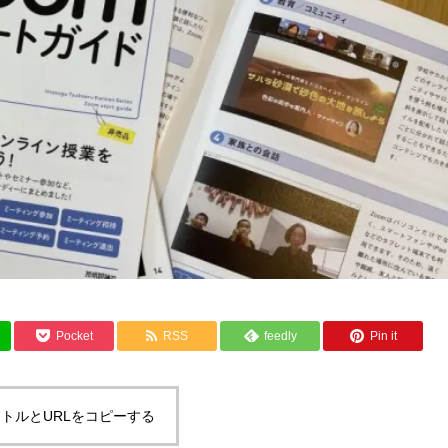
Pocket
RSS
feedly
Pin it
トルとURLをコピーする