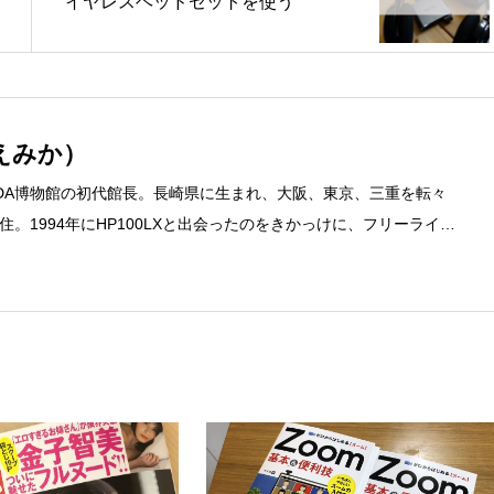
イヤレスヘッドセットを使う
えみか）
DA博物館の初代館長。長崎県に生まれ、大阪、東京、三重を転々
。1994年にHP100LXと出会ったのをきかっけに、フリーライタ
するようになり、1997年に上京して技術評論社に入社。その後再
カ」を設立。主な業務は、一般誌や専門誌、業界紙や新聞、Web媒体
広告やカタログ、導入事例などBtoBコンテンツの制作。プライベー
期修了生として「哲学カフェ＠神保町」の世話人、2020年以降は
ェの世話人を務める。趣味は考えること。