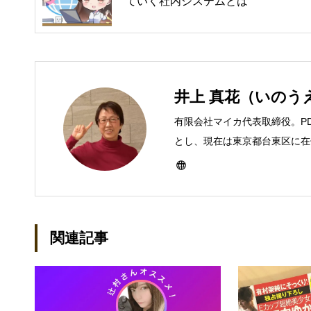
ていく社内システムとは
井上 真花（いのう
有限会社マイカ代表取締役。P
とし、現在は東京都台東区に在住
ーとして雑誌、書籍などで執筆
び独立し、2001年に「マイ
などBtoCコンテンツ、および
トでは、井上円了哲学塾の第一
関連記事
「なごテツ」のオンラインカフ