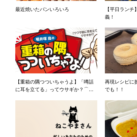
最近焼いたパンいろいろ
【平日ランチ
義！
【重箱の隅つついちゃうよ】「噂話
再現レシピに
に耳を立てる」ってウサギか？⌒
でも！！
(｡･.･｡)⌒