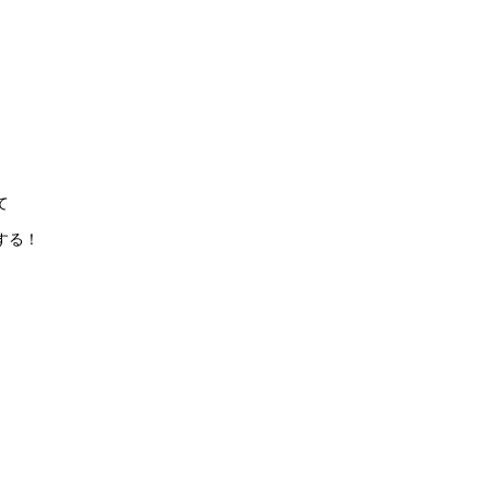
て
する！