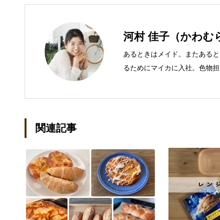
河村 佳子（かわむ
あるときはメイド。またあると
るためにマイカに入社。色物担
での主な仕事 短大卒業後、金
入社し、独学で宅地建物取引主
立して間もない会社に携わるこ
ール：kako@office-mica.com
関連記事