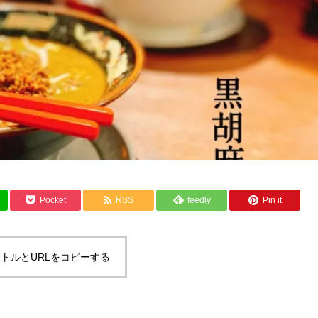
Pocket
RSS
feedly
Pin it
トルとURLをコピーする