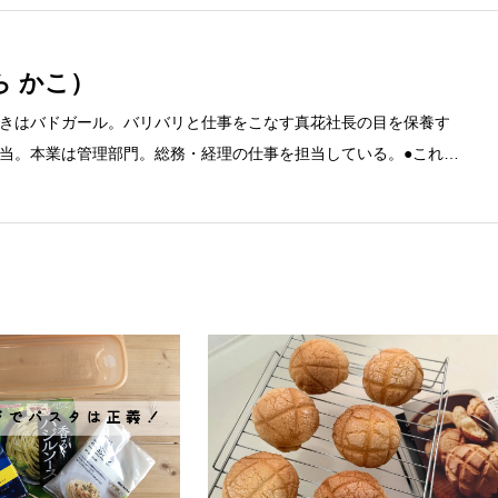
ら かこ）
きはバドガール。バリバリと仕事をこなす真花社長の目を保養す
当。本業は管理部門。総務・経理の仕事を担当している。●これま
融系の職に就くものの阪神大震災に遭い転職。 大阪で不動産会社に
任者の資格を取得。その後、華麗なる転身を試みるべく上京。設
とが多かったので、総務的な社内整備を得意とする。●連絡先 メ