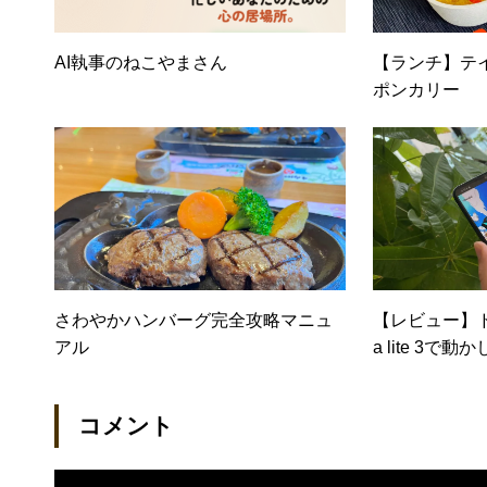
AI執事のねこやまさん
【ランチ】テ
ポンカリー
さわやかハンバーグ完全攻略マニュ
【レビュー】ド
アル
a lite 3で
コメント