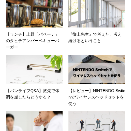
ィ（BIOS/UTM/情報漏えい対策/デザスタリカバ
リ/内部統制・コンプライアンス/ネットワーク
セキュリティ/メールセキュリティなど）、ネッ
トワーク（KVMスイッチ/グループウェア/サー
バ/資産管理/シンクライアント/ホスティングな
【ランチ】上野「パペーテ」
『御上先生』で考えた、考え
ど）、その他（.NET/BI/カタログ/各種戦略/導入
のタヒチアンバーベキューバ
続けるということ
事例/パートナー取材など）…ほか、多数執筆。
●連絡先 メール：kenta@office-mica.com
ーガー
【バンライフQ&A】旅先で体
【レビュー】NINTENDO Switc
調を崩したらどうする？
hでワイヤレスヘッドセットを
使う