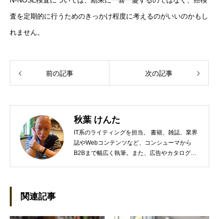
N-NOSE検査については、結果に一喜一憂するのではなく、癌検
査を定期的に行うためのきっかけ程度に考えるのがいいのかもし
れません。
前の記事
次の記事
秋葉 けんた
IT系のライティングを担当。 書籍、雑誌、業界
誌やWebコンテンツなど、コンシューマから
B2Bまで幅広く執筆。また、広告やカタログ、
導入事例といった営業支援ツールの制作にも携
わる。年間におよそ200件の原稿を執筆。●これ
までの主な仕事 PC/周辺機器（CPU/DVD・
BD・HD DVD/LCD/プリンタなど）、基幹シス
関連記事
テム（CRM/ERP/SFA/SOA/帳票など）、ストレ
ージ（SAN/NAS/LTO/SASなど）、セキュリテ