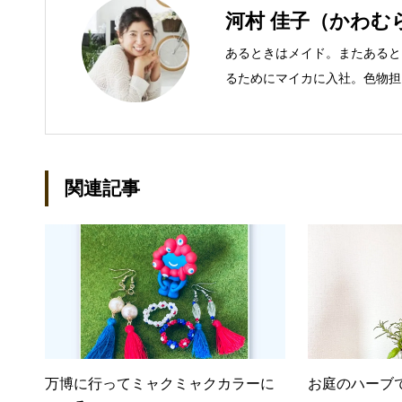
河村 佳子（かわむ
あるときはメイド。またあると
るためにマイカに入社。色物担
での主な仕事 短大卒業後、金
入社し、独学で宅地建物取引主
立して間もない会社に携わるこ
ール：kako@office-mica.com
関連記事
万博に行ってミャクミャクカラーに
お庭のハーブ