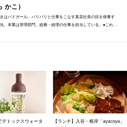
ら かこ）
きはバドガール。バリバリと仕事をこなす真花社長の目を保養す
当。本業は管理部門。総務・経理の仕事を担当している。●これま
融系の職に就くものの阪神大震災に遭い転職。 大阪で不動産会社に
任者の資格を取得。その後、華麗なる転身を試みるべく上京。設
とが多かったので、総務的な社内整備を得意とする。●連絡先 メ
でデトックスウォータ
【ランチ】入谷・根岸「ayacoya」