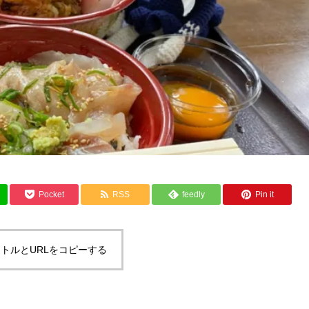
Pocket
RSS
feedly
Pin it
トルとURLをコピーする