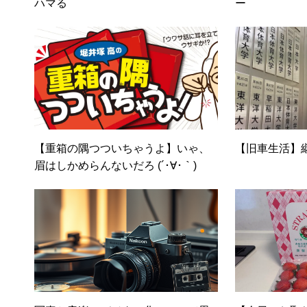
ハマる
ー
【重箱の隅つついちゃうよ】いゃ、
【旧車生活】
眉はしかめらんないだろ (´･∀･｀)