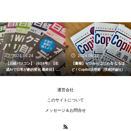
2024.06.24
2024.06.12
【日経パソコン】（6/24号）【生
【書籍】ゼロからはじめる なるほ
成AIで日常が劇的変化 最終回】 A
ど！Copilot活用術（技術評論社）
I時代のアプリケーション／サービ
ス
運営会社
このサイトについて
メッセージ＆お問合せ