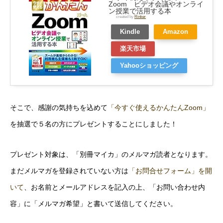
Zoom ビデオ会議やオンライ
ン授業で活用する本
created by
Rinker
Kindle
Amazon
楽天市場
Yahooショッピング
そこで、感謝の気持ちを込めて
「今すぐ使えるかんたんZoom」
を抽選で５名の方にプレゼントすることにしました！
プレゼント対象は、「別冊マイカ」のメルマガ読者となります。
まだメルマガを登録されていない方は
「お問合せフォーム」を開
いて
、お名前とメールアドレスを記入の上、「お問い合わせ内
容」に「メルマガ希望」と書いて送信してください。