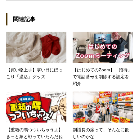
うになり、1997年に上京して技術評論社に入
社。その後再び独立し、2001年に「マイカ」を
設立。主な業務は、一般誌や専門誌、業界紙や
関連記事
新聞、Web媒体などBtoCコンテンツ、および広
告やカタログ、導入事例などBtoBコンテンツの
制作。プライベートでは、井上円了哲学塾の第
一期修了生として「哲学カフェ＠神保町」の世
話人、2020年以降は「なごテツ」のオンライン
カフェの世話人を務める。趣味は考えること。
【買い物上手】寒い日にほっ
【はじめてのZoom】「招待」
こり「温活」グッズ
で電話番号を削除する設定を
紹介
【重箱の隅つついちゃうよ】
副議長の席って、そんなに欲
きっと象と戦っていたんだね
しいのかな