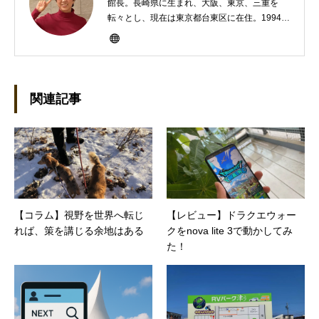
館長。長崎県に生まれ、大阪、東京、三重を
転々とし、現在は東京都台東区に在住。1994年
にHP100LXと出会ったのをきかっけに、フリ
ーライターとして雑誌、書籍などで執筆するよ
うになり、1997年に上京して技術評論社に入
社。その後再び独立し、2001年に「マイカ」を
設立。主な業務は、一般誌や専門誌、業界紙や
関連記事
新聞、Web媒体などBtoCコンテンツ、および広
告やカタログ、導入事例などBtoBコンテンツの
制作。プライベートでは、井上円了哲学塾の第
一期修了生として「哲学カフェ＠神保町」の世
話人、2020年以降は「なごテツ」のオンライン
カフェの世話人を務める。趣味は考えること。
【コラム】視野を世界へ転じ
【レビュー】ドラクエウォー
れば、策を講じる余地はある
クをnova lite 3で動かしてみ
た！