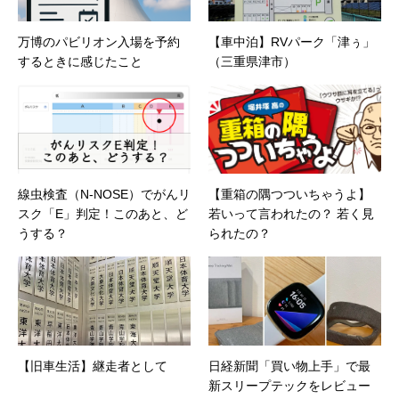
万博のパビリオン入場を予約
【車中泊】RVパーク「津ぅ」
するときに感じたこと
（三重県津市）
線虫検査（N-NOSE）でがんリ
【重箱の隅つついちゃうよ】
スク「E」判定！このあと、ど
若いって言われたの？ 若く見
うする？
られたの？
【旧車生活】継走者として
日経新聞「買い物上手」で最
新スリープテックをレビュー