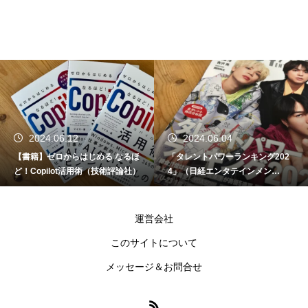
2024.06.04
2024.05.27
る なるほ
「タレントパワーランキング202
【日経パソコン】（5/
技術評論社）
4」（日経エンタテインメン
成AIで日常が劇的変化 第
ト！）
時代の趣味・エンター
ト
運営会社
このサイトについて
メッセージ＆お問合せ