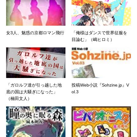
女3人、魅惑の京都ロマン飛行
「俺様はダンスで世界征服を
目論む」（嶋ヒロミ）
「ガロルフ達が引っ越した地
投稿Web小説『Sohzine.jp』V
底の国は大騒ぎになった」
ol.3
（楠田文人）