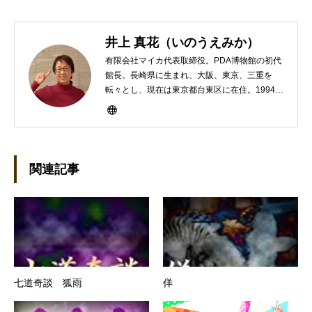
井上 真花（いのうえみか）
有限会社マイカ代表取締役。PDA博物館の初代
館長。長崎県に生まれ、大阪、東京、三重を
転々とし、現在は東京都台東区に在住。1994年
にHP100LXと出会ったのをきかっけに、フリ
ーライターとして雑誌、書籍などで執筆するよ
うになり、1997年に上京して技術評論社に入
社。その後再び独立し、2001年に「マイカ」を
設立。主な業務は、一般誌や専門誌、業界紙や
関連記事
新聞、Web媒体などBtoCコンテンツ、および広
告やカタログ、導入事例などBtoBコンテンツの
制作。プライベートでは、井上円了哲学塾の第
一期修了生として「哲学カフェ＠神保町」の世
話人、2020年以降は「なごテツ」のオンライン
カフェの世話人を務める。趣味は考えること。
七道奇談 狐雨
佯