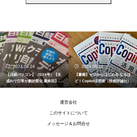
2024.06.24
2024.06.12
【日経パソコン】（6/24号）【生
【書籍】ゼロからはじめる なるほ
成AIで日常が劇的変化 最終回】 A
ど！Copilot活用術（技術評論社）
I時代のアプリケーション／サービ
ス
運営会社
このサイトについて
メッセージ＆お問合せ