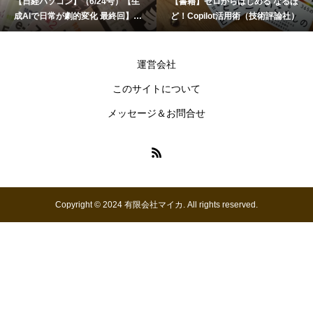
【日経パソコン】（6/24号）【生
【書籍】ゼロからはじめる なるほ
成AIで日常が劇的変化 最終回】 A
ど！Copilot活用術（技術評論社）
I時代のアプリケーション／サービ
ス
運営会社
このサイトについて
メッセージ＆お問合せ
Copyright © 2024 有限会社マイカ. All rights reserved.