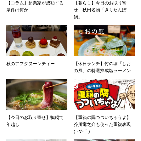
【コラム】起業家が成功する
【暮らし】今日のお取り寄
条件は何か
せ 秋田名物「きりたんぽ
鍋」
秋のアフタヌーンティー
【休日ランチ】竹の塚「しお
の風」の特選熟成塩ラーメン
【今日のお取り寄せ】鴨鍋で
【重箱の隅つついちゃうよ】
年越し
芥川竜之介も使った重複表現
(´･∀･｀)