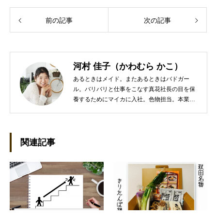
前の記事
次の記事
河村 佳子（かわむら かこ）
あるときはメイド。またあるときはバドガー
ル。バリバリと仕事をこなす真花社長の目を保
養するためにマイカに入社。色物担当。本業は
管理部門。総務・経理の仕事を担当している。
●これまでの主な仕事 短大卒業後、金融系の職
に就くものの阪神大震災に遭い転職。 大阪で不
動産会社に入社し、独学で宅地建物取引主任者
関連記事
の資格を取得。その後、華麗なる転身を試みる
べく上京。設立して間もない会社に携わること
が多かったので、総務的な社内整備を得意とす
る。●連絡先 メール：kako@office-mica.com