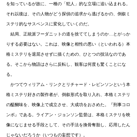
を知っているが故に、一種の「犯人」的な立場に追い込まれる。
それ以後は、その人物がどう探偵の追求から逃げるかの、倒叙ミ
ステリ的なサスペンスに変化していくのだ。
結局、正統派フーダニットの道を捨ててしまうのか…とがっか
りする必要はない。これは、映像と相性の悪い（といわれる）本
格ミステリを退屈させずに描くための、ひとつの技法なのであ
る。そこから物語はさらに反転し、観客は何度も驚くことにな
る。
かつてウィリアム・リンクとリチャード・レビンソンという本
格ミステリ好きの製作者が、倒叙形式を取り入れ、本格ミステリ
の醍醐味を、映像上で成立させ、大成功をおさめた。『刑事コロ
ンボ』である。ライアン・ジョンソン監督は、本格ミステリを映
像になじませる手段として、その手法を換骨奪胎し、応用したん
じゃないだろうか（いつもの妄想です）。