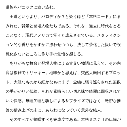
遺族をパニックに追い込む。
王道というより、パロディか？と疑うほど「本格コード」にま
みれた、背景と登場人物たちである。それを、過去に時代をとる
ことなく、現代アメリカで堂々と成立させている。メタフィクシ
ョン的な香りをかすかに漂わせつつも、決して茶化した扱いで誤
魔化さないところに作り手の覚悟を感じる。
ありがちな舞台と登場人物による古臭い物語に見えて、その内
容は複雑でトリッキー。地味かと思えば、突然大転回するプロッ
ト。大胆なものから細かなものまで、全編に張り巡らされた無数
の手がかりと伏線。それが素晴らしい切れ味で綺麗に回収されて
いく快感。無理矢理な騙しによるサプライズではなく、緻密な推
論の積み上げの末に、あらわになっていく意外な結末。
そのすべてが驚嘆すべき完成度である。本格ミステリの伝統が