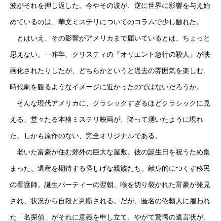
波がそれを押し返した。今やその波が、逆に世界に影響を与え始
めているのは、華文ミステリについてのコラムで少し触れた。
とはいえ、その影響がアメリカまで届いているとは、ちょっと
思えない。一昨年、クリスティの『オリエント急行の殺人』が映
画化されたりしたが、どちらかというと過去の雰囲気を楽しむ、
時代劇を観るようなイメージに近かったのではないだろうか。
そんな現代アメリカに、クラシックすぎるほどクラシックに見
える、堂々たる本格ミステリ映画が、降って湧いたように現れ
た。しかも原作のない、完全オリジナルである。
老いた富豪が住む郊外の巨大な屋敷。彼の誕生日を祝うため集
まった、遺産を期待する怪しげな親族たち。献身的につくす移民
の看護師。誕生パーティーの翌朝、喉を切り裂かれた富豪が発見
され、状況から自殺と判断される。だが、匿名の依頼人に雇われ
た「名探偵」がそれに意義を申し立て、やがて驚愕の遺言状が、