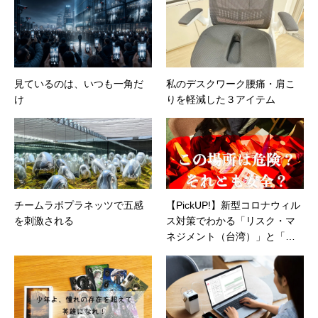
見ているのは、いつも一角だ
私のデスクワーク腰痛・肩こ
け
りを軽減した３アイテム
チームラボプラネッツで五感
【PickUP!】新型コロナウィル
を刺激される
ス対策でわかる「リスク・マ
ネジメント（台湾）」と「ク
ライシス・マネジメント（日
本）」の違い（小宮信夫氏）