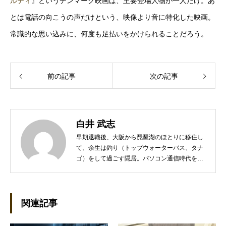
ルティ
』というデンマーク映画は、主要登場人物が一人だけ。あ
とは電話の向こうの声だけという、映像より音に特化した映画。
常識的な思い込みに、何度も足払いをかけられることだろう。
前の記事
次の記事
白井 武志
早期退職後、大阪から琵琶湖のほとりに移住し
て、余生は釣り（トップウォーターバス、タナ
ゴ）をして過ごす隠居。パソコン通信時代を知
るネットワーカー。PCの海外RPG、漫画、海
外ドラマ、本格ミステリなどを少々嗜む。
関連記事