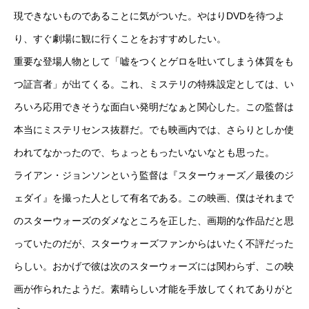
現できないものであることに気がついた。やはりDVDを待つよ
り、すぐ劇場に観に行くことをおすすめしたい。
重要な登場人物として「嘘をつくとゲロを吐いてしまう体質をも
つ証言者」が出てくる。これ、ミステリの特殊設定としては、い
ろいろ応用できそうな面白い発明だなぁと関心した。この監督は
本当にミステリセンス抜群だ。でも映画内では、さらりとしか使
われてなかったので、ちょっともったいないなとも思った。
ライアン・ジョンソンという監督は『スターウォーズ／最後のジ
ェダイ』を撮った人として有名である。この映画、僕はそれまで
のスターウォーズのダメなところを正した、画期的な作品だと思
っていたのだが、スターウォーズファンからはいたく不評だった
らしい。おかげで彼は次のスターウォーズには関わらず、この映
画が作られたようだ。素晴らしい才能を手放してくれてありがと