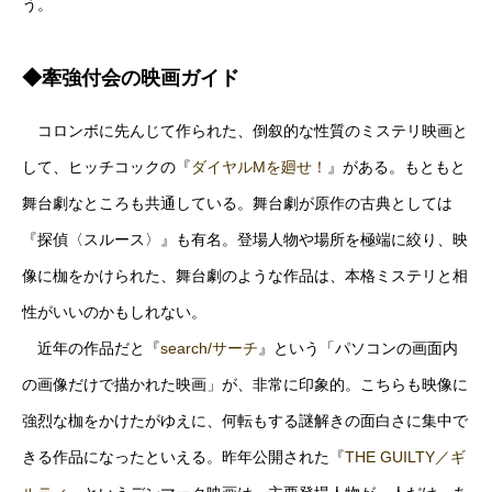
う。
◆牽強付会の映画ガイド
コロンボに先んじて作られた、倒叙的な性質のミステリ映画と
して、ヒッチコックの『
ダイヤルMを廻せ！
』がある。もともと
舞台劇なところも共通している。舞台劇が原作の古典としては
『探偵〈スルース〉』も有名。登場人物や場所を極端に絞り、映
像に枷をかけられた、舞台劇のような作品は、本格ミステリと相
性がいいのかもしれない。
近年の作品だと『
search/サーチ
』という「パソコンの画面内
の画像だけで描かれた映画」が、非常に印象的。こちらも映像に
強烈な枷をかけたがゆえに、何転もする謎解きの面白さに集中で
きる作品になったといえる。昨年公開された『
THE GUILTY／ギ