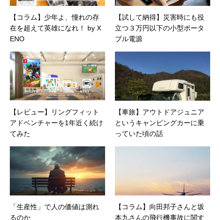
【コラム】少年よ、憧れの存
【試して納得】災害時にも役
在を超えて英雄になれ！ by X
立つ３万円以下の小型ポータ
ENO
ブル電源
【レビュー】リングフィット
【車旅】アウトドアジュニア
アドベンチャーを1年近く続け
というキャンピングカーに乗
てみた
っていた頃の話
「生産性」で人の価値は測れ
【コラム】向田邦子さんと坂
るのか
本九さんの飛行機事故に関す