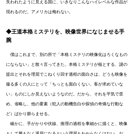
失われたように見える国に、いきなりこんなハイレベルな作品が
現れるのだ。アメリカは侮れない。
◆王道本格ミステリを、映像世界になじませる手
腕
僕はこれまで、別の所で「本格ミステリの映像化はろくなもの
にならない」と散々言ってきた。本格ミステリが核とする、謎の
提出とそれを理屈でこねくり回す過程の面白さは、どうも映像を
撮る多くの人にとって「ちっとも面白くない。客が求めていな
い」ものにしか見えないようなのだ。だから、それを平気で歪
め、省略し、他の要素（犯人の動機告白や探偵の奇矯な行動な
ど）ばかり膨らませる。
確かに、手がかりや伏線、推理の過程を事細かに描くと、映像
として華もなく退屈になるという理屈もわからなくはない。だ