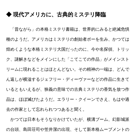
◆ 現代アメリカに、古典的ミステリ降臨
「昔ながら」の本格ミステリ書籍は、世界的にみると絶滅危惧
種のようだ。アメリカはミステリの創始者ポーを生み、かつては
煌めくような本格ミステリ大国だったのに、今や名探偵、トリッ
ク、謎解きなどをメインにした「こてこての作品」がメインスト
リームに現れることはほとんどない。その精神の一端は、どんで
ん返しが横溢するジェフリー・ディーヴァーなどの作品に生きて
いるともいえるが、狭義の意味での古典ミステリの香気を放つ作
品は、ほぼ滅びたようだ。エラリー・クイーンでさえ、もはや過
去の作家として忘れられつつあると聞く。
かつては日本もそうなりかけていたが、横溝ブーム、幻影城派
の台頭、島田荘司や笠井潔の出現、そして新本格ムーブメントの