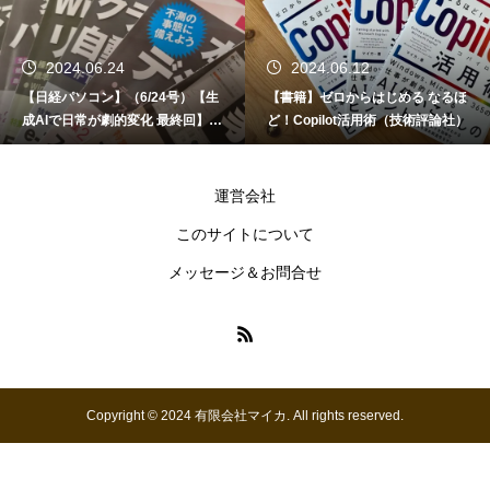
2024.06.24
2024.06.12
【日経パソコン】（6/24号）【生
【書籍】ゼロからはじめる なるほ
成AIで日常が劇的変化 最終回】 A
ど！Copilot活用術（技術評論社）
I時代のアプリケーション／サービ
ス
運営会社
このサイトについて
メッセージ＆お問合せ
Copyright © 2024 有限会社マイカ. All rights reserved.
お問い合わせ