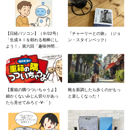
【日経パソコン】（９/22号）
『チャーリーとの旅』（ジョ
「生成ＡＩを頼れる相棒にし
ン・スタインベック）
よう！」第六回「趣味仲間と
して話題を深堀りする」
【重箱の隅つついちゃうよ】
靴を新調したら歩くのがもっ
細かくないみじん切りがあっ
と楽しくなった！
たら見せてみろ (´･∀･｀)