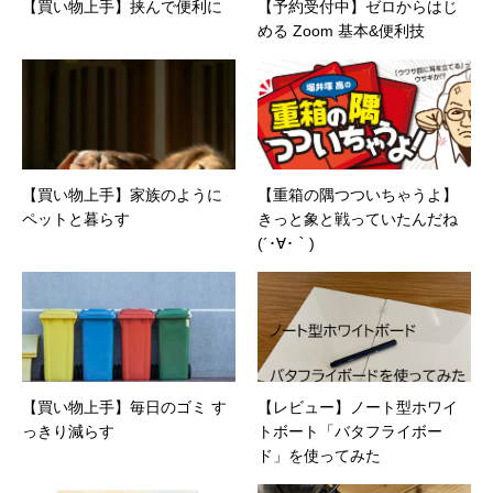
【買い物上手】挟んで便利に
【予約受付中】ゼロからはじ
める Zoom 基本&便利技
【買い物上手】家族のように
【重箱の隅つついちゃうよ】
ペットと暮らす
きっと象と戦っていたんだね
(´･∀･｀)
【買い物上手】毎日のゴミ す
【レビュー】ノート型ホワイ
っきり減らす
トボート「バタフライボー
ド」を使ってみた