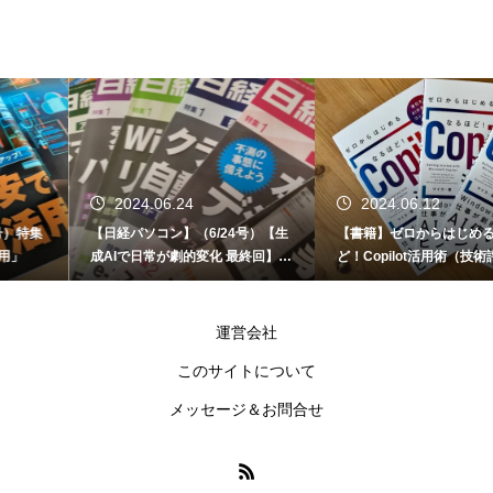
2024.06.24
2024.06.12
【日経パソコン】（6/24号）【生
【書籍】ゼロからはじめる なるほ
成AIで日常が劇的変化 最終回】 A
ど！Copilot活用術（技術評論社）
I時代のアプリケーション／サービ
ス
運営会社
このサイトについて
メッセージ＆お問合せ