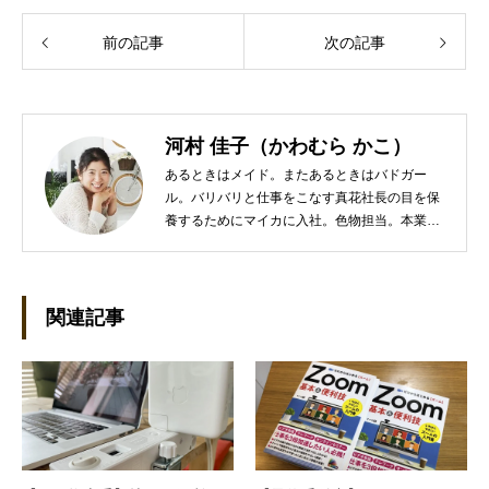
前の記事
次の記事
河村 佳子（かわむら かこ）
あるときはメイド。またあるときはバドガー
ル。バリバリと仕事をこなす真花社長の目を保
養するためにマイカに入社。色物担当。本業は
管理部門。総務・経理の仕事を担当している。
●これまでの主な仕事 短大卒業後、金融系の職
に就くものの阪神大震災に遭い転職。 大阪で不
動産会社に入社し、独学で宅地建物取引主任者
関連記事
の資格を取得。その後、華麗なる転身を試みる
べく上京。設立して間もない会社に携わること
が多かったので、総務的な社内整備を得意とす
る。●連絡先 メール：kako@office-mica.com