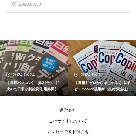
2020.03.30
2024.06.24
2024.06.12
【日経パソコン】（6/24号）【生
【書籍】ゼロからはじめる なるほ
成AIで日常が劇的変化 最終回】 A
ど！Copilot活用術（技術評論社）
I時代のアプリケーション／サービ
ス
運営会社
このサイトについて
メッセージ＆お問合せ