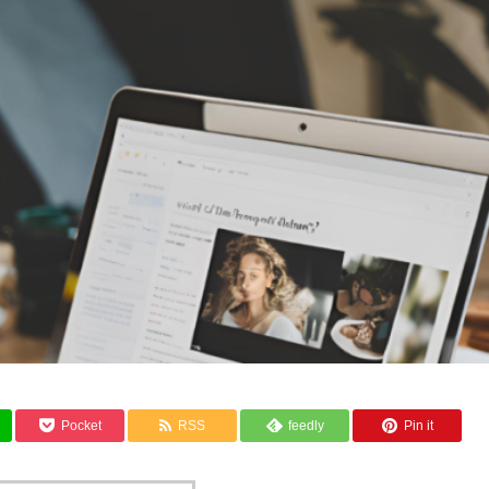
Pocket
RSS
feedly
Pin it