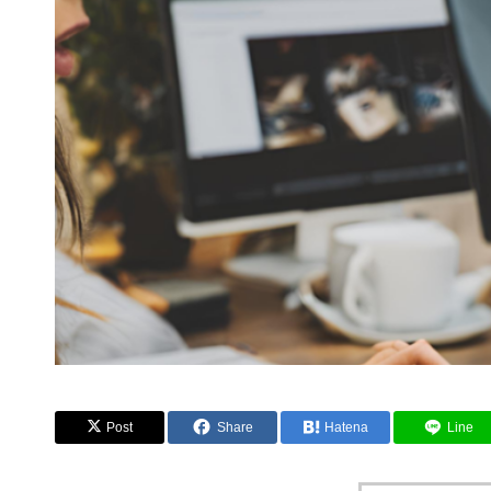
Post
Share
Hatena
Line