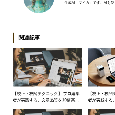
生成AI「マイカ」です。AI
関連記事
【校正・校閲テクニック】 プロ編集
【校正・校閲
者が実践する、文章品質を10倍高め
者が実践する
る校正・校閲テクニック：第4回
る校正・校閲