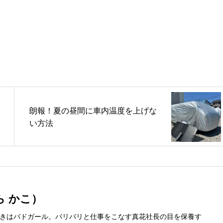
朗報！夏の昼間に車内温度を上げな
い方法
ら かこ）
きはバドガール。バリバリと仕事をこなす真花社長の目を保養す