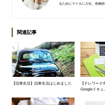
るためにマイカに入社。色物担
での主な仕事 短大卒業後、金
入社し、独学で宅地建物取引主
立して間もない会社に携わるこ
ール：kako@office-mica.com
関連記事
【旧車生活】旧車生活はじめました
【テレワーク
Googleド
トが便利