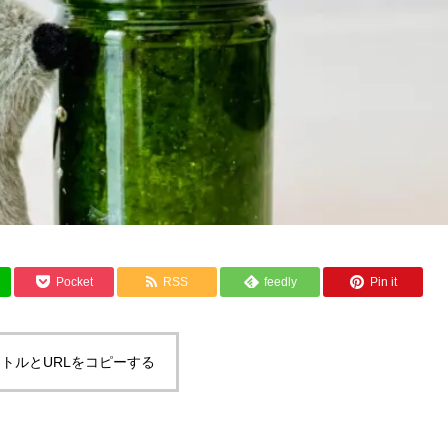
Pocket
RSS
feedly
Pin it
トルとURLをコピーする