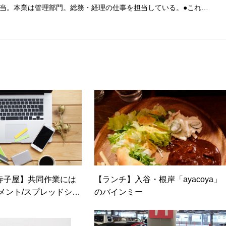
当。本業は管理部門。総務・経理の仕事を担当している。●これま
融系の職に就くものの阪神大震災に遭い転職。 大阪で不動産会社に
任者の資格を取得。その後、華麗なる転身を試みるべく上京。設
とが多かったので、総務的な社内整備を得意とする。●連絡先 メ
寺子屋】共同作業には
【ランチ】入谷・根岸「ayacoya」
キュメント/スプレッドシー
のバインミー