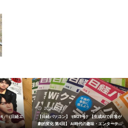
2024.05.27
24」（日経エ
【日経パソコン】（5/27号）【生成AIで日常が
劇的変化 第4回】 AI時代の趣味・エンターテイ