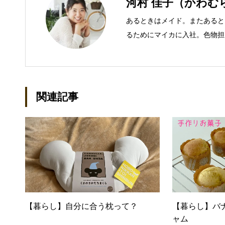
河村 佳子（かわむ
あるときはメイド。またあると
るためにマイカに入社。色物担
での主な仕事 短大卒業後、金
入社し、独学で宅地建物取引主
立して間もない会社に携わるこ
ール：kako@office-mica.com
関連記事
【暮らし】自分に合う枕って？
【暮らし】バ
ャム