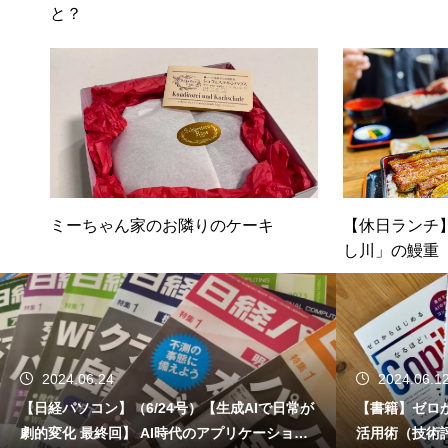
と？
ミーちゃん家のお隣りのケーキ
【休日ランチ
し川」の鰻重
2024.06.24
2024.06.1
【日経パソコン】（6/24号）【生成AIで日常が
【書籍】ゼロか
劇的変化 最終回】 AI時代のアプリケーション
活用術（技術