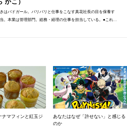
ら かこ）
きはバドガール。バリバリと仕事をこなす真花社長の目を保養す
当。本業は管理部門。総務・経理の仕事を担当している。●これま
融系の職に就くものの阪神大震災に遭い転職。 大阪で不動産会社に
任者の資格を取得。その後、華麗なる転身を試みるべく上京。設
とが多かったので、総務的な社内整備を得意とする。●連絡先 メ
ナナマフィンと紅玉ジ
あなたはなぜ「許せない」と感じる
のか