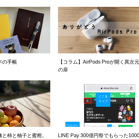
年の手帳
【コラム】AirPods Proが開く異次
の扉
檎と柿と柚子と蜜柑。
LINE Pay 300億円祭でもらった100