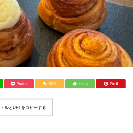
Pocket
RSS
feedly
Pin it
トルとURLをコピーする