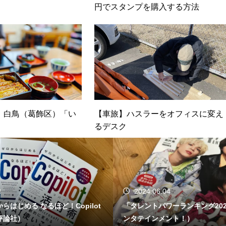
円でスタンプを購入する方法
】白鳥（葛飾区）「い
【車旅】ハスラーをオフィスに変え
るデスク
2
2024.06.04
らはじめる なるほど！Copilot
「タレントパワーランキング20
評論社）
ンタテインメント！）