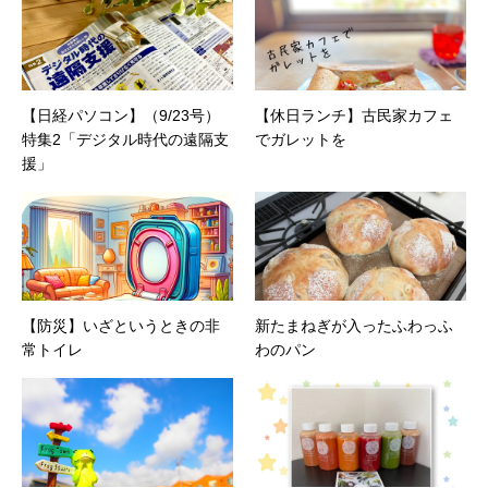
【日経パソコン】（9/23号）
【休日ランチ】古民家カフェ
特集2「デジタル時代の遠隔支
でガレットを
援」
【防災】いざというときの非
新たまねぎが入ったふわっふ
常トイレ
わのパン