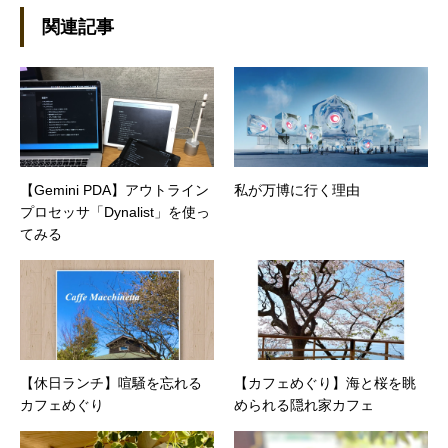
設立。主な業務は、一般誌や専門誌、業界紙や
関連記事
新聞、Web媒体などBtoCコンテンツ、および広
告やカタログ、導入事例などBtoBコンテンツの
制作。プライベートでは、井上円了哲学塾の第
一期修了生として「哲学カフェ＠神保町」の世
話人、2020年以降は「なごテツ」のオンライン
カフェの世話人を務める。趣味は考えること。
【Gemini PDA】アウトライン
私が万博に行く理由
プロセッサ「Dynalist」を使っ
てみる
【休日ランチ】喧騒を忘れる
【カフェめぐり】海と桜を眺
カフェめぐり
められる隠れ家カフェ