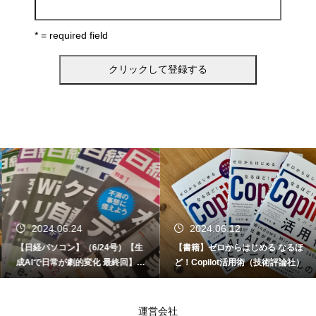
* = required field
2024.06.24
2024.06.12
【日経パソコン】（6/24号）【生
【書籍】ゼロからはじめる なるほ
成AIで日常が劇的変化 最終回】 A
ど！Copilot活用術（技術評論社）
I時代のアプリケーション／サービ
ス
運営会社