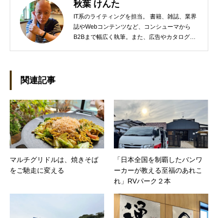
秋葉 けんた
IT系のライティングを担当。 書籍、雑誌、業界
誌やWebコンテンツなど、コンシューマから
B2Bまで幅広く執筆。また、広告やカタログ、
導入事例といった営業支援ツールの制作にも携
わる。年間におよそ200件の原稿を執筆。●これ
までの主な仕事 PC/周辺機器（CPU/DVD・
BD・HD DVD/LCD/プリンタなど）、基幹シス
関連記事
テム（CRM/ERP/SFA/SOA/帳票など）、ストレ
ージ（SAN/NAS/LTO/SASなど）、セキュリテ
ィ（BIOS/UTM/情報漏えい対策/デザスタリカバ
リ/内部統制・コンプライアンス/ネットワーク
セキュリティ/メールセキュリティなど）、ネッ
トワーク（KVMスイッチ/グループウェア/サー
バ/資産管理/シンクライアント/ホスティングな
マルチグリドルは、焼きそば
「日本全国を制覇したバンワ
ど）、その他（.NET/BI/カタログ/各種戦略/導入
をご馳走に変える
ーカーが教える至福のあれこ
事例/パートナー取材など）…ほか、多数執筆。
●連絡先 メール：kenta@office-mica.com
れ」RVパーク２本