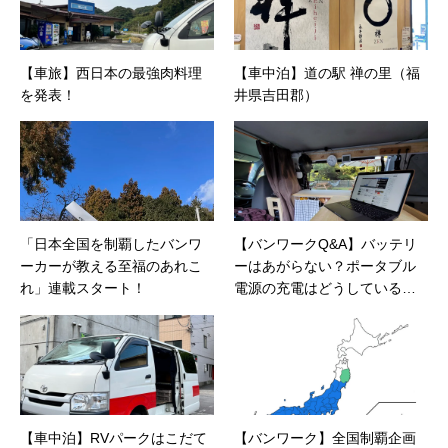
【車旅】西日本の最強肉料理
【車中泊】道の駅 禅の里（福
を発表！
井県吉田郡）
「日本全国を制覇したバンワ
【バンワークQ&A】バッテリ
ーカーが教える至福のあれこ
ーはあがらない？ポータブル
れ」連載スタート！
電源の充電はどうしている
の？
【車中泊】RVパークはこだて
【バンワーク】全国制覇企画