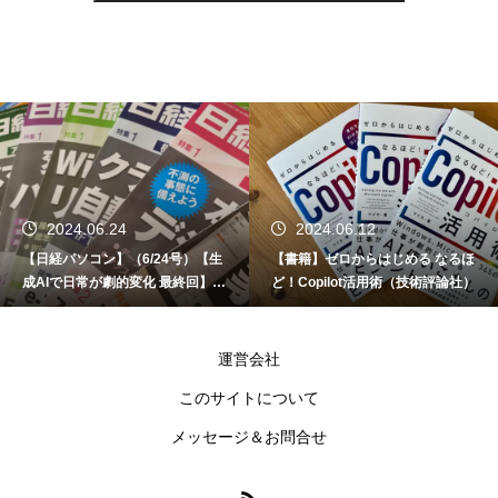
2024.06.24
2024.06.12
【日経パソコン】（6/24号）【生
【書籍】ゼロからはじめる なるほ
成AIで日常が劇的変化 最終回】 A
ど！Copilot活用術（技術評論社）
I時代のアプリケーション／サービ
ス
運営会社
このサイトについて
メッセージ＆お問合せ