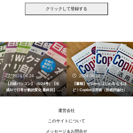
2024.06.24
2024.06.12
【日経パソコン】（6/24号）【生
【書籍】ゼロからはじめる なるほ
成AIで日常が劇的変化 最終回】 A
ど！Copilot活用術（技術評論社）
I時代のアプリケーション／サービ
ス
運営会社
このサイトについて
メッセージ＆お問合せ