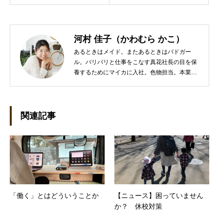
河村 佳子（かわむら かこ）
あるときはメイド。またあるときはバドガー
ル。バリバリと仕事をこなす真花社長の目を保
養するためにマイカに入社。色物担当。本業は
管理部門。総務・経理の仕事を担当している。
●これまでの主な仕事 短大卒業後、金融系の職
に就くものの阪神大震災に遭い転職。 大阪で不
動産会社に入社し、独学で宅地建物取引主任者
関連記事
の資格を取得。その後、華麗なる転身を試みる
べく上京。設立して間もない会社に携わること
が多かったので、総務的な社内整備を得意とす
る。●連絡先 メール：kako@office-mica.com
「働く」とはどういうことか
【ニュース】困っていません
か？ 休校対策