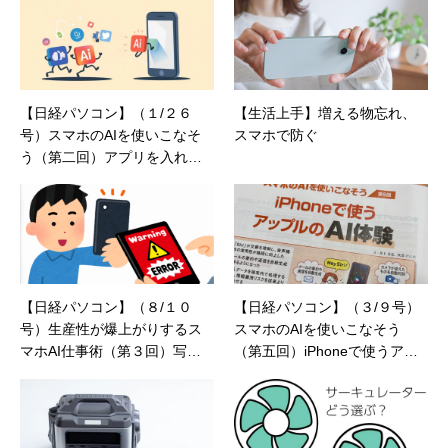
【日経パソコン】（１/２６
【生活上手】増える物忘れ、
号）スマホのAIを使いこなそ
スマホで防ぐ
う（第二回）アプリを入れる
だけでAIライフが始まる
【日経パソコン】（８/１０
【日経パソコン】（３/９号）
号）生産性が爆上がりするス
スマホのAIを使いこなそう
マホAI仕事術（第３回）写真
（第五回）iPhoneで使うアッ
やスクショを活用しよう
プルのAI体験