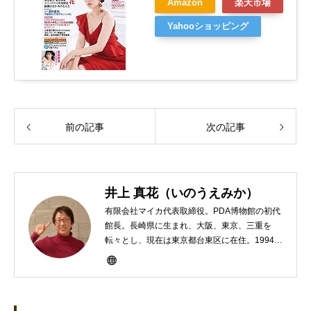
Amazon
楽天市場
Yahooショッピング
前の記事
次の記事
井上 真花（いのうえみか）
有限会社マイカ代表取締役。PDA博物館の初代
館長。長崎県に生まれ、大阪、東京、三重を
転々とし、現在は東京都台東区に在住。1994年
にHP100LXと出会ったのをきかっけに、フリ
ーライターとして雑誌、書籍などで執筆するよ
うになり、1997年に上京して技術評論社に入
社。その後再び独立し、2001年に「マイカ」を