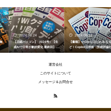
2024.06.24
2024.06.12
【日経パソコン】（6/24号）【生
【書籍】ゼロからはじめる なるほ
成AIで日常が劇的変化 最終回】 A
ど！Copilot活用術（技術評論社）
I時代のアプリケーション／サービ
ス
運営会社
このサイトについて
メッセージ＆お問合せ