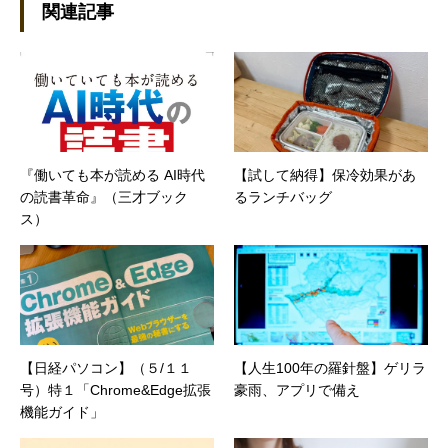
設立。主な業務は、一般誌や専門誌、業界紙や
関連記事
新聞、Web媒体などBtoCコンテンツ、および広
告やカタログ、導入事例などBtoBコンテンツの
制作。プライベートでは、井上円了哲学塾の第
一期修了生として「哲学カフェ＠神保町」の世
話人、2020年以降は「なごテツ」のオンライン
カフェの世話人を務める。趣味は考えること。
『働いても本が読める AI時代
【試して納得】保冷効果があ
の読書革命』（三才ブック
るランチバッグ
ス）
【日経パソコン】（５/１１
【人生100年の羅針盤】ゲリラ
号）特１「Chrome&Edge拡張
豪雨、アプリで備え
機能ガイド」