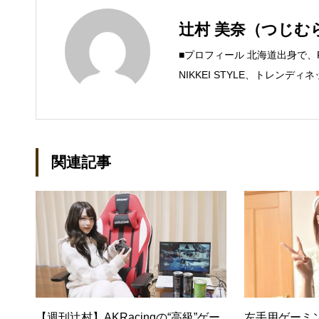
辻村 美奈（つじむ
■プロフィール 北海道出身で
NIKKEI STYLE、トレン
するSteam Maniaを運営中！ ●連絡
mica.com
関連記事
【週刊辻村】AKRacingの“高級”ゲー
左手用ゲーミ