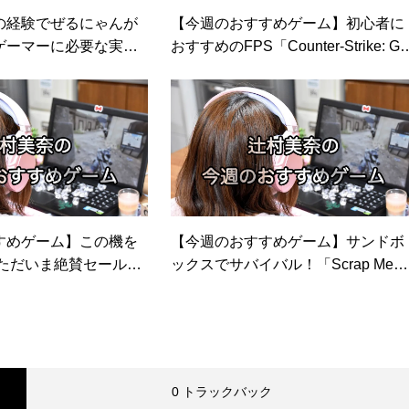
の経験でぜるにゃんが
【今週のおすすめゲーム】初心者に
ゲーマーに必要な実績
おすすめのFPS「Counter-Strike: Gl
bal Offensive」／「Tom Clancy’s Ra
nbow Six Siege」
すめゲーム】この機を
【今週のおすすめゲーム】サンドボ
2！ただいま絶賛セール中
ックスでサバイバル！「Scrap Mec
les」／「THE WITCHE
anic」／「Raft」
UNT」
0 トラックバック