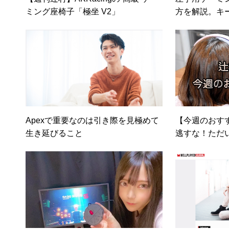
ミング座椅子「極坐 V2」
方を解説。キ
いらない？
Apexで重要なのは引き際を見極めて
【今週のおす
生き延びること
逃すな！ただ
ーダーランズ3」／