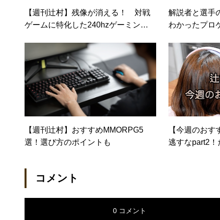
【週刊辻村】残像が消える！ 対戦
解説者と選手
ゲームに特化した240hzゲーミング
わかったプロ
モニター「XL2546K」
と人脈
【週刊辻村】おすすめMMORPG5
【今週のおす
選！選び方のポイントも
逃すなpart
「Conan Exi
R 3: WILD H
コメント
0 コメント