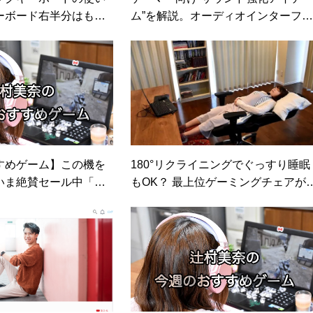
ーボード右半分はもう
ム”を解説。オーディオインターフ
イスは買い？（価格.comマガジン）
すめゲーム】この機を
180°リクライニングでぐっすり睡眠
いま絶賛セール中「ボ
もOK？ 最上位ゲーミングチェアが
「Gremlins, Inc.」
上の使い心地