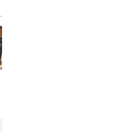
o
i
h