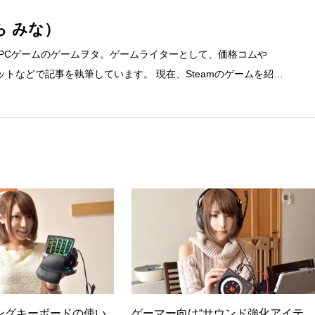
ら みな）
、PCゲームのゲームヲタ。ゲームライターとして、価格コムや
ディネットなどで記事を執筆しています。 現在、Steamのゲームを紹介
先 ブログ：https://steammania.tokyo/ メール：mina@office-
ングキーボードの使い
ゲーマー向け“サウンド強化アイテ