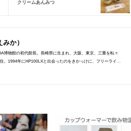
クリームあんみつ
えみか）
DA博物館の初代館長。長崎県に生まれ、大阪、東京、三重を転々
。1994年にHP100LXと出会ったのをきかっけに、フリーライタ
するようになり、1997年に上京して技術評論社に入社。その後再
カ」を設立。主な業務は、一般誌や専門誌、業界紙や新聞、Web媒体
広告やカタログ、導入事例などBtoBコンテンツの制作。プライベー
期修了生として「哲学カフェ＠神保町」の世話人、2020年以降は
ェの世話人を務める。趣味は考えること。