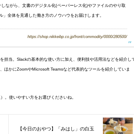
ツールを紹介しながら、文書のデジタル化(ペーパーレス化)やファイルのやり取
ル」全体を見通した働き方のノウハウをお届けします。
https://shop.nikkeibp.co.jp/front/commodity/0000/280500/
」を担当。Slackの基本的な使い方に加え、便利技や活用法などを紹介し
かにZoomやMicrosoft Teamsなど代表的なツールを紹介していま
le版）。使いやすい方をお選びくださいね。
【今日のおやつ】「みはし」の白玉