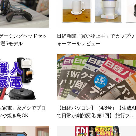
 ゲーミングヘッドセッ
日経新聞「買い物上手」でカップウ
選5モデル
ォーマーをレビュー
人家電」家メシでプロ
【日経パソコン】（4/8号）【生成A
ツや焼き鳥OK
で日常が劇的変化 第1回】 旅行プラ
ンの作成をAIにまる投げする