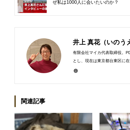
ぜ私は1000人に会いたいのか？
井上 真花（いのう
有限会社マイカ代表取締役。P
とし、現在は東京都台東区に在住
ーとして雑誌、書籍などで執筆
び独立し、2001年に「マイ
などBtoCコンテンツ、および
トでは、井上円了哲学塾の第一
関連記事
「なごテツ」のオンラインカフ