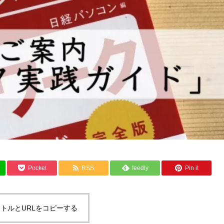
Pocket
RSS
feedly
Pin it
トルとURLをコピーする