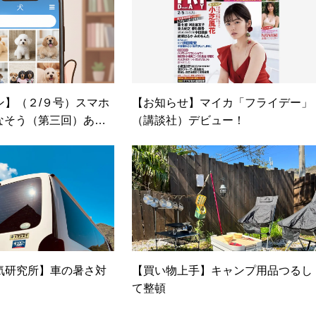
ン】（２/９号）スマホ
【お知らせ】マイカ「フライデー」
なそう（第三回）あな
（講談社）デビュー！
スマホのAI機能
気研究所】車の暑さ対
【買い物上手】キャンプ用品つるし
て整頓