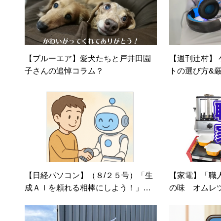
【ブルーエア】愛犬たちと戸井田園
【週刊辻村】
子さんの追悼コラム？
トの選び方&厳
【日経パソコン】（８/２５号）「生
【家電】「職
成ＡＩを頼れる相棒にしよう！」第
の味 オムレ
四回「生成ＡＩと一緒に人間関係を
改善」