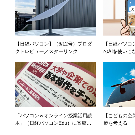
【日経パソコン】（6/12号）プロダ
【日経パソコ
クトレビュー／スターリンク
のAIを使いこ
たも使っている
「パソコン＆オンライン授業活用読
【こどもの空
本」（日経パソコンEdu）に寄稿し
策を考える
ました