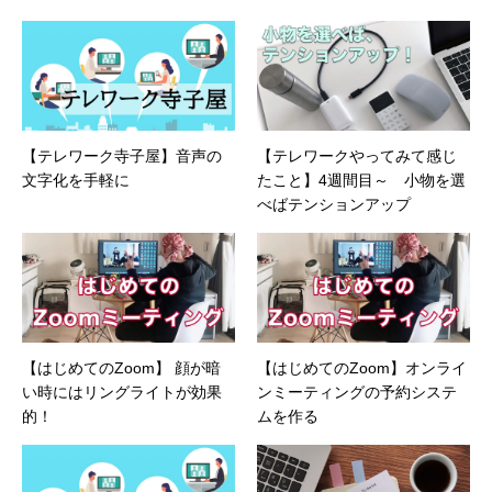
ージ（SAN/NAS/LTO/SASなど）、セキュリテ
ィ（BIOS/UTM/情報漏えい対策/デザスタリカバ
リ/内部統制・コンプライアンス/ネットワーク
セキュリティ/メールセキュリティなど）、ネッ
トワーク（KVMスイッチ/グループウェア/サー
バ/資産管理/シンクライアント/ホスティングな
【テレワーク寺子屋】音声の
【テレワークやってみて感じ
ど）、その他（.NET/BI/カタログ/各種戦略/導入
文字化を手軽に
たこと】4週間目～ 小物を選
事例/パートナー取材など）…ほか、多数執筆。
●連絡先 メール：kenta@office-mica.com
べばテンションアップ
【はじめてのZoom】 顔が暗
【はじめてのZoom】オンライ
い時にはリングライトが効果
ンミーティングの予約システ
的！
ムを作る