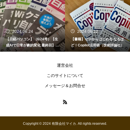
2024.06.24
2024.06.12
【日経パソコン】（6/24号）【生
【書籍】ゼロからはじめる なるほ
成AIで日常が劇的変化 最終回】 A
ど！Copilot活用術（技術評論社）
I時代のアプリケーション／サービ
ス
運営会社
このサイトについて
メッセージ＆お問合せ
Copyright © 2024 有限会社マイカ. All rights reserved.