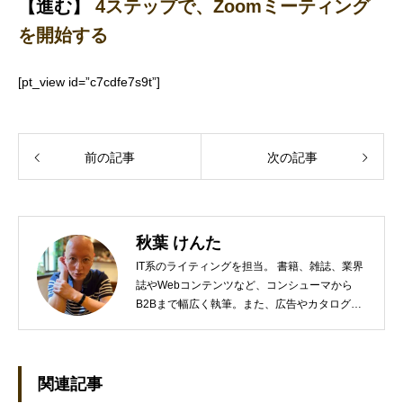
【進む】
4ステップで、Zoomミーティング
を開始する
[pt_view id=”c7cdfe7s9t”]
前の記事
次の記事
秋葉 けんた
IT系のライティングを担当。 書籍、雑誌、業界
誌やWebコンテンツなど、コンシューマから
B2Bまで幅広く執筆。また、広告やカタログ、
導入事例といった営業支援ツールの制作にも携
わる。年間におよそ200件の原稿を執筆。●これ
までの主な仕事 PC/周辺機器（CPU/DVD・
BD・HD DVD/LCD/プリンタなど）、基幹シス
関連記事
テム（CRM/ERP/SFA/SOA/帳票など）、ストレ