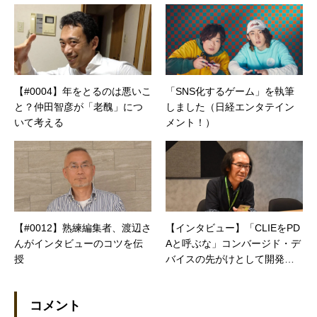
【#0004】年をとるのは悪いこ
「SNS化するゲーム」を執筆
と？仲田智彦が「老醜」につ
しました（日経エンタテイン
いて考える
メント！）
【#0012】熟練編集者、渡辺さ
【インタビュー】「CLIEをPD
んがインタビューのコツを伝
Aと呼ぶな」コンバージド・デ
授
バイスの先がけとして開発さ
れたソニーVZ90とは
コメント