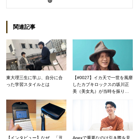
ーライターとして雑誌、書籍などで執筆するよ
うになり、1997年に上京して技術評論社に入
社。その後再び独立し、2001年に「マイカ」を
設立。主な業務は、一般誌や専門誌、業界紙や
関連記事
新聞、Web媒体などBtoCコンテンツ、および広
告やカタログ、導入事例などBtoBコンテンツの
制作。プライベートでは、井上円了哲学塾の第
一期修了生として「哲学カフェ＠神保町」の世
話人、2020年以降は「なごテツ」のオンライン
カフェの世話人を務める。趣味は考えること。
東大理三生に学ぶ、自分に合
【#0027】イカ天で一世を風靡
った学習スタイルとは
したカブキロックスの坂川正
美（美女丸）が当時を振り返
る
【インタビュー】なぜ、「丑
Apexで重要なのは引き際を見