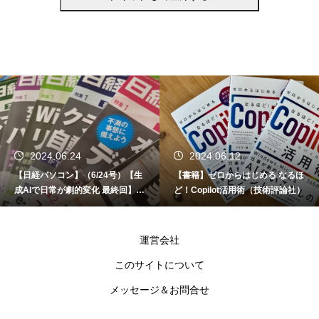
2024.06.24
2024.06.12
【日経パソコン】（6/24号）【生
【書籍】ゼロからはじめる なるほ
成AIで日常が劇的変化 最終回】 A
ど！Copilot活用術（技術評論社）
I時代のアプリケーション／サービ
ス
運営会社
このサイトについて
メッセージ＆お問合せ