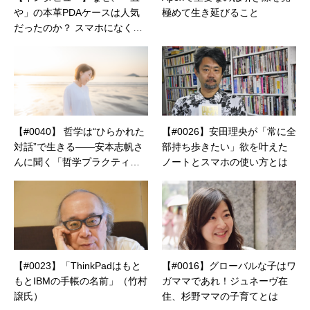
や」の本革PDAケースは人気
極めて生き延びること
だったのか？ スマホになくて
PDAにあった情熱とは
【#0040】 哲学は“ひらかれた
【#0026】安田理央が「常に全
対話”で生きる——安本志帆さ
部持ち歩きたい」欲を叶えた
んに聞く「哲学プラクティ
ノートとスマホの使い方とは
ス」の可能性
【#0023】「ThinkPadはもと
【#0016】グローバルな子はワ
もとIBMの手帳の名前」（竹村
ガママであれ！ジュネーヴ在
譲氏）
住、杉野ママの子育てとは