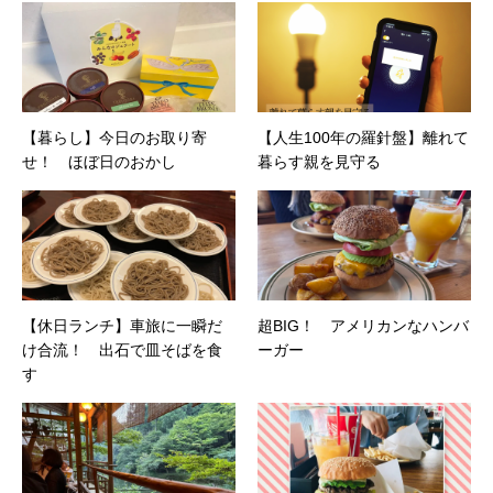
【暮らし】今日のお取り寄
【人生100年の羅針盤】離れて
せ！ ほぼ日のおかし
暮らす親を見守る
【休日ランチ】車旅に一瞬だ
超BIG！ アメリカンなハンバ
け合流！ 出石で皿そばを食
ーガー
す