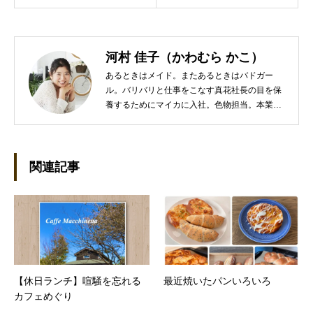
河村 佳子（かわむら かこ）
あるときはメイド。またあるときはバドガー
ル。バリバリと仕事をこなす真花社長の目を保
養するためにマイカに入社。色物担当。本業は
管理部門。総務・経理の仕事を担当している。
●これまでの主な仕事 短大卒業後、金融系の職
に就くものの阪神大震災に遭い転職。 大阪で不
動産会社に入社し、独学で宅地建物取引主任者
関連記事
の資格を取得。その後、華麗なる転身を試みる
べく上京。設立して間もない会社に携わること
が多かったので、総務的な社内整備を得意とす
る。●連絡先 メール：kako@office-mica.com
【休日ランチ】喧騒を忘れる
最近焼いたパンいろいろ
カフェめぐり