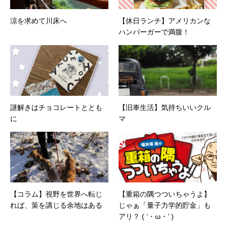
涼を求めて川床へ
【休日ランチ】アメリカンな
ハンバーガーで満腹！
謎解きはチョコレートととも
【旧車生活】気持ちいいクル
に
マ
【コラム】視野を世界へ転じ
【重箱の隅つついちゃうよ】
れば、策を講じる余地はある
じゃぁ「量子力学的貯金」も
アリ？ ( ‘・ω・’ )