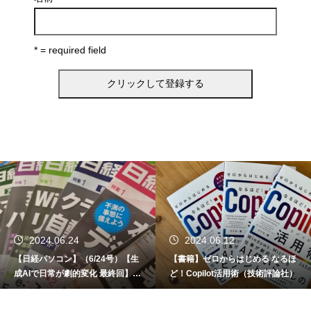
* = required field
2024.06.24
2024.06.12
【日経パソコン】（6/24号）【生
【書籍】ゼロからはじめる なるほ
成AIで日常が劇的変化 最終回】 A
ど！Copilot活用術（技術評論社）
I時代のアプリケーション／サービ
ス