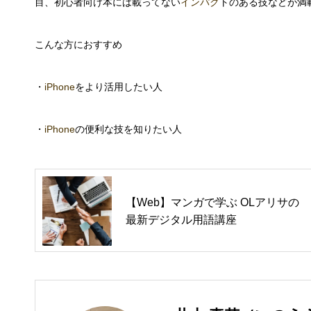
目、初心者向け本には載ってない
インパク
トのある技などが満
こんな方におすすめ
・
iPhone
をより活用したい人
・
iPhone
の便利な技を知りたい人
【Web】マンガで学ぶ OLアリサの
最新デジタル用語講座