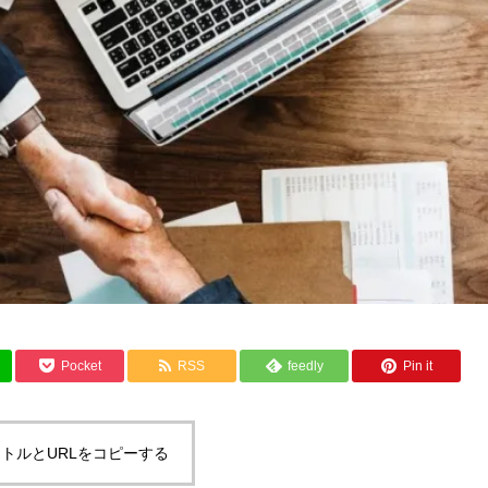
Pocket
RSS
feedly
Pin it
トルとURLをコピーする