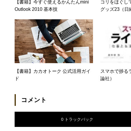
【書籍】今すぐ使えるかんたんmini
コリをほぐし
Outlook 2010 基本技
グッズ23（日
【書籍】カカオトーク 公式活用ガイ
スマホで捗る
ド
論社）
コメント
0 トラックバック