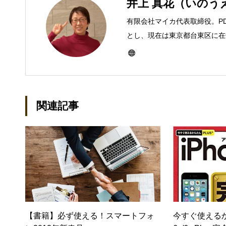
井上 真花（いのう
有限会社マイカ代表取締役。P
とし、現在は東京都台東区に在住
ーとして雑誌、書籍などで執筆
び独立し、2001年に「マイ
などBtoCコンテンツ、および
トでは、井上円了哲学塾の第一
関連記事
「なごテツ」のオンラインカフ
【書籍】必ず使える！スマートフォ
今すぐ使えるかん