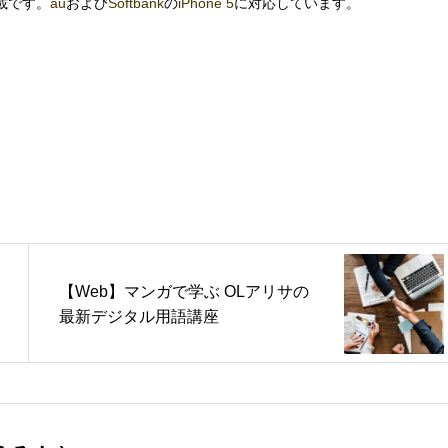
載です。
au
および
Softbank
の
iPhone 5
に対応しています。
【Web】マンガで学ぶ OLアリサの
最新デジタル用語講座