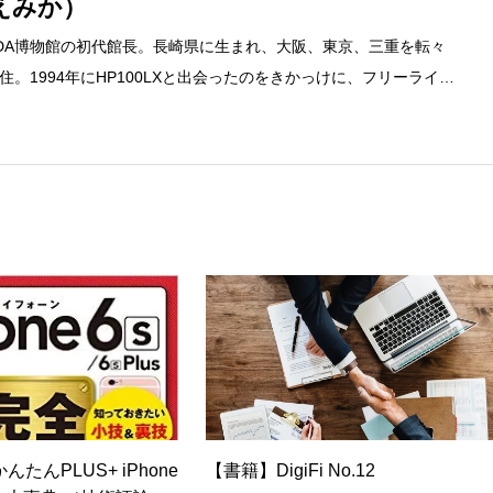
えみか）
DA博物館の初代館長。長崎県に生まれ、大阪、東京、三重を転々
。1994年にHP100LXと出会ったのをきかっけに、フリーライタ
するようになり、1997年に上京して技術評論社に入社。その後再
カ」を設立。主な業務は、一般誌や専門誌、業界紙や新聞、Web媒体
広告やカタログ、導入事例などBtoBコンテンツの制作。プライベー
期修了生として「哲学カフェ＠神保町」の世話人、2020年以降は
ェの世話人を務める。趣味は考えること。
たんPLUS+ iPhone
【書籍】DigiFi No.12