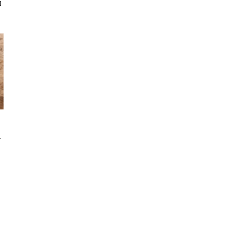
ロ
）
応