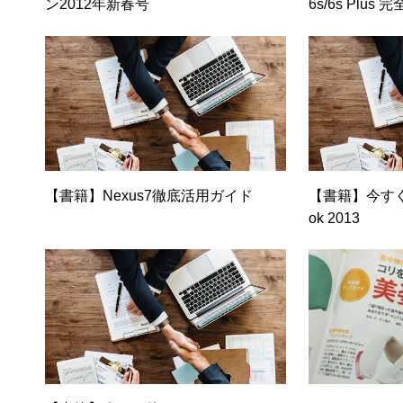
ン2012年新春号
6s/6s Plu
社）
【書籍】Nexus7徹底活用ガイド
【書籍】今すぐ
ok 2013