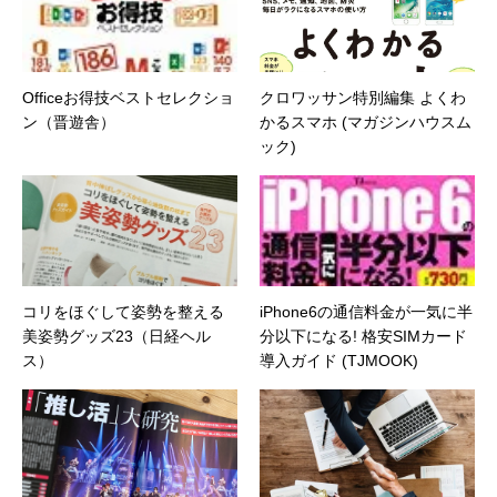
Officeお得技ベストセレクショ
クロワッサン特別編集 よくわ
ン（晋遊舎）
かるスマホ (マガジンハウスム
ック)
コリをほぐして姿勢を整える
iPhone6の通信料金が一気に半
美姿勢グッズ23（日経ヘル
分以下になる! 格安SIMカード
ス）
導入ガイド (TJMOOK)