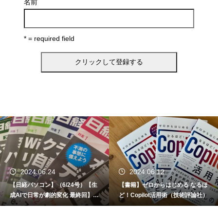
名前
* = required field
2024.06.24
2024.06.12
【日経パソコン】（6/24号）【生
【書籍】ゼロからはじめる なるほ
成AIで日常が劇的変化 最終回】 A
ど！Copilot活用術（技術評論社）
I時代のアプリケーション／サービ
ス