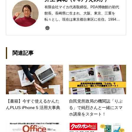
有限会社マイカ代表取締役。PDA博物館の初代
館長。長崎県に生まれ、大阪、東京、三重を
転々とし、現在は東京都台東区に在住。1994年
にHP100LXと出会ったのをきかっけに、フリ
ーライターとして雑誌、書籍などで執筆するよ
うになり、1997年に上京して技術評論社に入
社。その後再び独立し、2001年に「マイカ」を
設立。主な業務は、一般誌や専門誌、業界紙や
関連記事
新聞、Web媒体などBtoCコンテンツ、および広
告やカタログ、導入事例などBtoBコンテンツの
制作。プライベートでは、井上円了哲学塾の第
一期修了生として「哲学カフェ＠神保町」の世
話人、2020年以降は「なごテツ」のオンライン
カフェの世話人を務める。趣味は考えること。
【書籍】今すぐ使えるかんた
自民党所政局の機関誌「りぶ
んPLUS iPhone 5 活用大事典
る」で純烈さんと一緒にスマ
ホ講座をスタート！