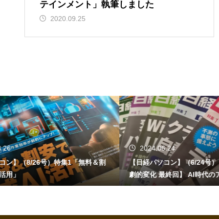
テインメント」執筆しました
2020.09.25
2024.06.24
2024.06.1
【日経パソコン】（6/24号）【生成AIで日常が
【書籍】ゼロか
劇的変化 最終回】 AI時代のアプリケーション
活用術（技術
／サービス