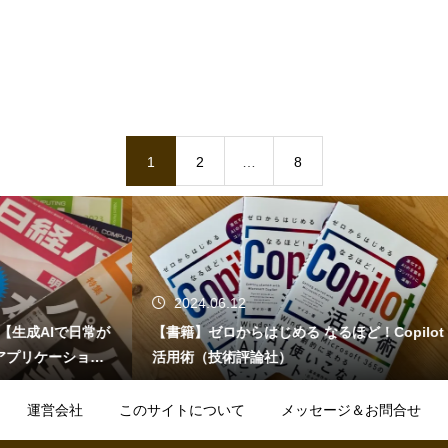
1
2
…
8
2
2024.06.04
らはじめる なるほど！Copilot
「タレントパワーランキング20
評論社）
ンタテインメント！）
運営会社
このサイトについて
メッセージ＆お問合せ