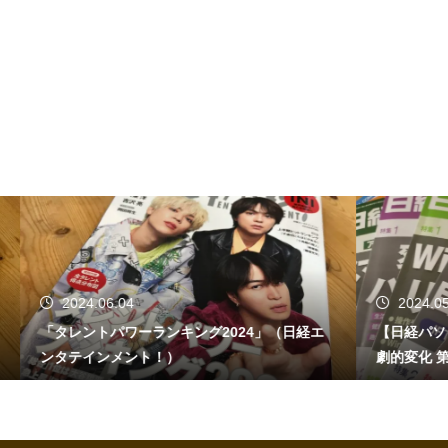
2024.05.27
24」（日経エ
【日経パソコン】（5/27号）【生成AIで日常が
劇的変化 第4回】 AI時代の趣味・エンターテイ
ンメント