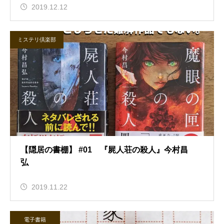
2019.12.12
ミステリ倶楽部
【隠居の書棚】 #01 『屍人荘の殺人』今村昌
弘
2019.11.22
電子書籍