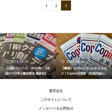
1
2
3
2024.06.24
2024.06.12
【日経パソコン】（6/24号）【生
【書籍】ゼロからはじめる なるほ
成AIで日常が劇的変化 最終回】 A
ど！Copilot活用術（技術評論社）
I時代のアプリケーション／サービ
ス
運営会社
このサイトについて
メッセージ＆お問合せ