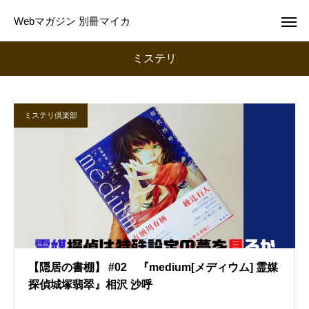
Webマガジン 別冊マイカ
ミステリ
ミステリ倶楽部
【隠居の書棚】 #02 『medium[メディウム] 霊媒
探偵城塚翡翠』相沢 沙呼