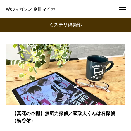
Webマガジン 別冊マイカ
ミステリ倶楽部
【真花の本棚】無気力探偵／家政夫くんは名探偵
（楠谷佑）