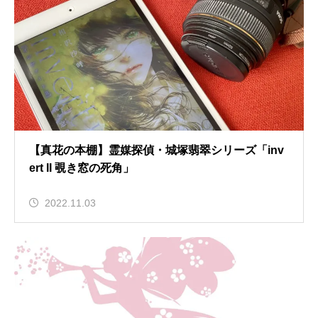
【真花の本棚】霊媒探偵・城塚翡翠シリーズ「inv
ert II 覗き窓の死角」
2022.11.03