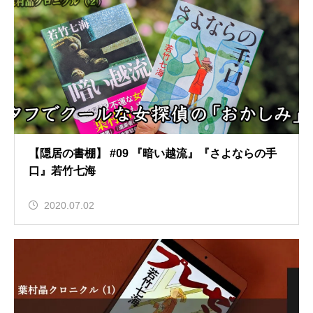
【隠居の書棚】 #09 『暗い越流』『さよならの手
口』若竹七海
2020.07.02