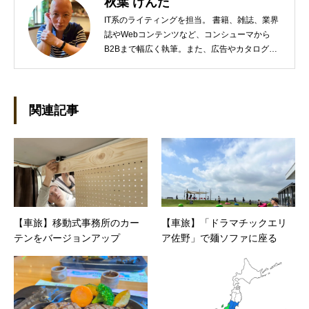
秋葉 けんた
IT系のライティングを担当。 書籍、雑誌、業界
誌やWebコンテンツなど、コンシューマから
B2Bまで幅広く執筆。また、広告やカタログ、
導入事例といった営業支援ツールの制作にも携
わる。年間におよそ200件の原稿を執筆。●これ
までの主な仕事 PC/周辺機器（CPU/DVD・
BD・HD DVD/LCD/プリンタなど）、基幹シス
関連記事
テム（CRM/ERP/SFA/SOA/帳票など）、ストレ
ージ（SAN/NAS/LTO/SASなど）、セキュリテ
ィ（BIOS/UTM/情報漏えい対策/デザスタリカバ
リ/内部統制・コンプライアンス/ネットワーク
セキュリティ/メールセキュリティなど）、ネッ
トワーク（KVMスイッチ/グループウェア/サー
バ/資産管理/シンクライアント/ホスティングな
【車旅】移動式事務所のカー
【車旅】「ドラマチックエリ
ど）、その他（.NET/BI/カタログ/各種戦略/導入
テンをバージョンアップ
ア佐野」で麺ソファに座る
事例/パートナー取材など）…ほか、多数執筆。
●連絡先 メール：kenta@office-mica.com