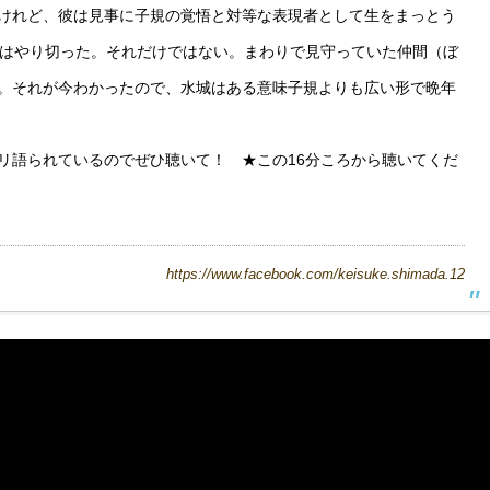
けれど、彼は見事に子規の覚悟と対等な表現者として生をまっとう
彼はやり切った。それだけではない。まわりで見守っていた仲間（ぼ
。それが今わかったので、水城はある意味子規よりも広い形で晩年
語られているのでぜひ聴いて！ ★この16分ころから聴いてくだ
https://www.facebook.com/keisuke.shimada.12