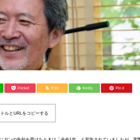
Pocket
RSS
feedly
Pin it
トルとURLをコピーする
月にガンの告知を受けたときは「余命1年」と宣告されていましたが、実