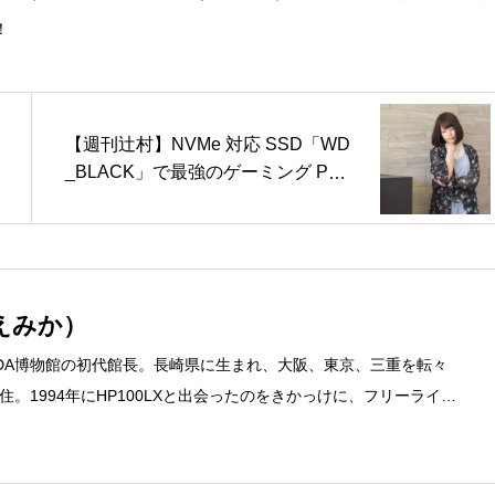
！
【週刊辻村】NVMe 対応 SSD「WD
_BLACK」で最強のゲーミング PC
を作る！
えみか）
DA博物館の初代館長。長崎県に生まれ、大阪、東京、三重を転々
。1994年にHP100LXと出会ったのをきかっけに、フリーライタ
するようになり、1997年に上京して技術評論社に入社。その後再
カ」を設立。主な業務は、一般誌や専門誌、業界紙や新聞、Web媒体
広告やカタログ、導入事例などBtoBコンテンツの制作。プライベー