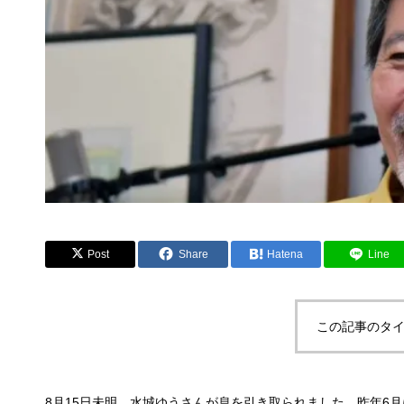
Post
Share
Hatena
Line
この記事のタイ
8月15日未明、水城ゆうさんが息を引き取られました。昨年6