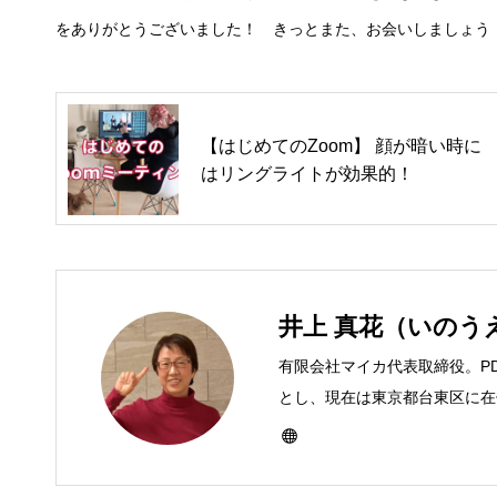
をありがとうございました！ きっとまた、お会いしましょう
【はじめてのZoom】 顔が暗い時に
はリングライトが効果的！
井上 真花（いのう
有限会社マイカ代表取締役。P
とし、現在は東京都台東区に在住
ーとして雑誌、書籍などで執筆
び独立し、2001年に「マイ
などBtoCコンテンツ、および