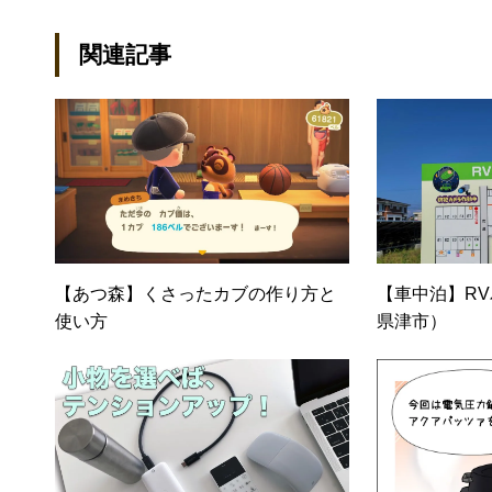
トでは、井上円了哲学塾の第一
関連記事
「なごテツ」のオンラインカフ
【あつ森】くさったカブの作り方と
【車中泊】R
使い方
県津市）