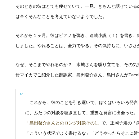
そのときの彼はとても痩せていて、一見、きちんと話せている
は全くそんなことを考えていないようでした。
それから１ヶ月。彼はピアノを弾き、連載小説（！）を書き、絵
しました。やれることは、全力でやる。その気持ちに、いささ
なぜ、そこまでやれるのか？ 水城さんを駆り立てる、その気
冊マイカでご紹介した翻訳家、島田啓介さん。島田さんがFace
これから、彼のことを引き継いで、ぼくはいろいろ発言
に、ふたつの対談を聴き直して、重要な発言に出会った。
「島田啓介さんとのロング対談その1」
で、正岡子規の「
「こういう状況でよく書けるな」「どうやったらそこに近