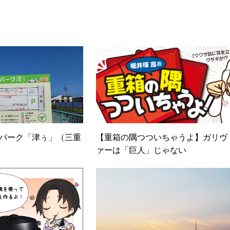
期修了生として「哲学カフェ＠神保町」の世話人、2020年以降は
ェの世話人を務める。趣味は考えること。
Vパーク「津ぅ」（三重
【重箱の隅つついちゃうよ】ガリヴ
ァーは「巨人」じゃない