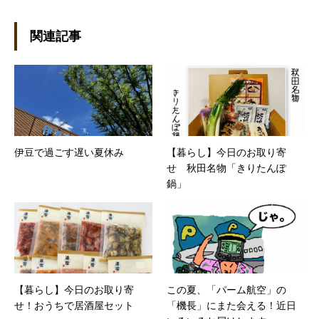
は1971年式のFIAT500-L●これまでの主な仕事
外資系物流業界に長く従事。システム部、キー
アカウント、4PLなど社内のあらゆる部署を経
関連記事
験したオールラウンダー。
伊豆で過ごす遅い夏休み
【暮らし】今日のお取り寄
せ 秋田名物「きりたんぽ
鍋」
【暮らし】今日のお取り寄
この夏、「パーム航空」の
せ！おうちで居酒屋セット
「機長」にまた会える！近日