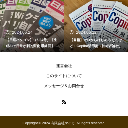
2024.06.24
2024.06.12
【日経パソコン】（6/24号）【生
【書籍】ゼロからはじめる なるほ
成AIで日常が劇的変化 最終回】 A
ど！Copilot活用術（技術評論社）
I時代のアプリケーション／サービ
ス
運営会社
このサイトについて
メッセージ＆お問合せ
Copyright © 2024 有限会社マイカ. All rights reserved.