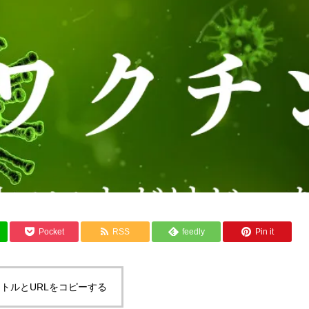
Pocket
RSS
feedly
Pin it
トルとURLをコピーする