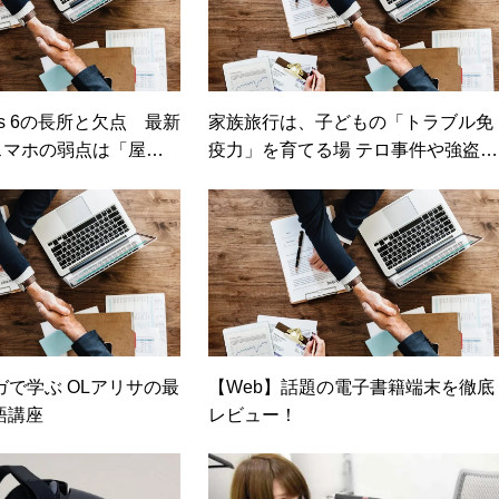
us 6の長所と欠点 最新
家族旅行は、子どもの「トラブル免
スマホの弱点は「屋外
疫力」を育てる場 テロ事件や強盗か
」だった（日経トレン
ら家族を守るために覚えておきたい
ポイントとは（日経DUAL）
ガで学ぶ OLアリサの最
【Web】話題の電子書籍端末を徹底
語講座
レビュー！