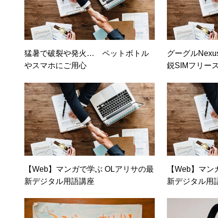
猛暑で破裂や発火… ペットボトル
グーグルNex
やスマホにご用心
鋭SIMフリー
での見づらさ
ディネット）
【Web】マンガで学ぶ OLアリサの最
【Web】マン
新デジタル用語講座
新デジタル用