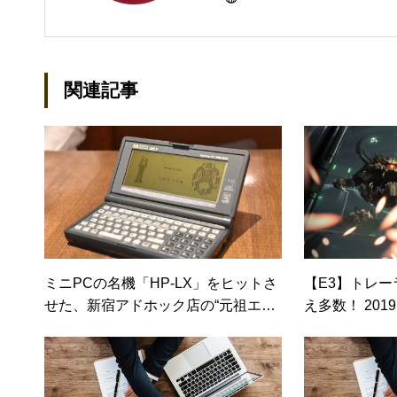
び独立し、2001年に「マイ
などBtoCコンテンツ、および
トでは、井上円了哲学塾の第一
関連記事
「なごテツ」のオンラインカフ
ミニPCの名機「HP-LX」をヒットさ
【E3】トレ
せた、新宿アドホック店の“元祖エバ
え多数！ 201
ンジェリスト”（価格.comマガジン）
Cゲームタイ