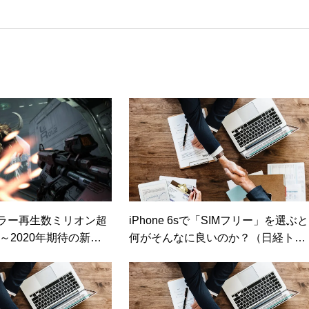
カ」を設立。主な業務は、一般誌や専門誌、業界紙や新聞、Web媒体
広告やカタログ、導入事例などBtoBコンテンツの制作。プライベー
期修了生として「哲学カフェ＠神保町」の世話人、2020年以降は
ェの世話人を務める。趣味は考えること。
ーラー再生数ミリオン超
iPhone 6sで「SIMフリー」を選ぶと
9～2020年期待の新作P
何がそんなに良いのか？（日経トレ
トルまとめ【後編】
ンディネット）