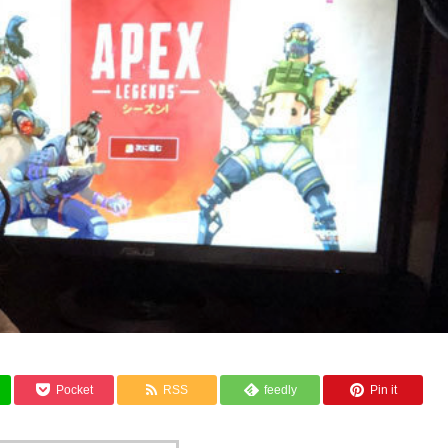
Pocket
RSS
feedly
Pin it