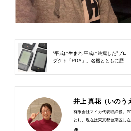
“平成に生まれ 平成に終焉した”プロ
ダクト「PDA」。名機とともに歴史
をふりかえる
井上 真花（いのう
有限会社マイカ代表取締役。P
とし、現在は東京都台東区に在住
ーとして雑誌、書籍などで執筆