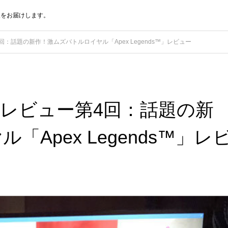
報をお届けします。
回：話題の新作！激ムズバトルロイヤル「Apex Legends™」レビュー
ムレビュー第4回：話題の新
Apex Legends™」レ