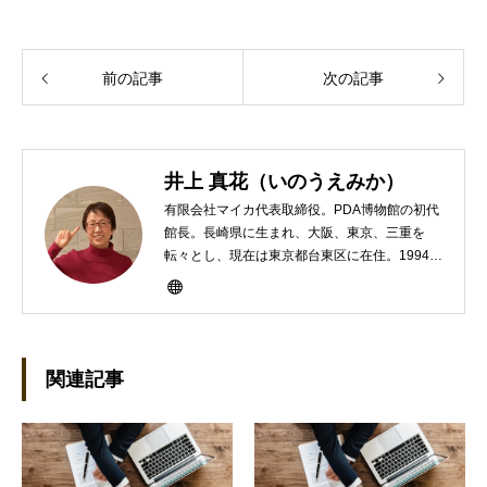
前の記事
次の記事
井上 真花（いのうえみか）
有限会社マイカ代表取締役。PDA博物館の初代
館長。長崎県に生まれ、大阪、東京、三重を
転々とし、現在は東京都台東区に在住。1994年
にHP100LXと出会ったのをきかっけに、フリ
ーライターとして雑誌、書籍などで執筆するよ
うになり、1997年に上京して技術評論社に入
社。その後再び独立し、2001年に「マイカ」を
設立。主な業務は、一般誌や専門誌、業界紙や
関連記事
新聞、Web媒体などBtoCコンテンツ、および広
告やカタログ、導入事例などBtoBコンテンツの
制作。プライベートでは、井上円了哲学塾の第
一期修了生として「哲学カフェ＠神保町」の世
話人、2020年以降は「なごテツ」のオンライン