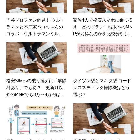
カフェの世話人を務める。趣味は考えること。
円谷プロファン必見！ ウルト
家族4人で格安スマホに乗り換
ラマンと不二家ペコちゃんの
え どのプラン・端末へのMN
コラボ「ウルトラマンミルキ
Pがお得なのかを比較分析した
ー袋」など（カカクコムマガ
（日経トレンディネット）
ジン）
格安SIMへの乗り換えは「解除
ダイソン型とマキタ型 コード
料あり」でも得？ 更新月以
レススティック掃除機はどう
外のMNPでも3万～4万円は節
選ぶ？
約可能（日経トレンディネッ
ト）