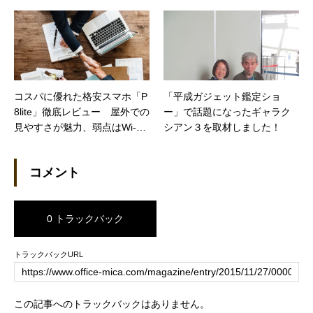
だった（トレンディネット）
コスパに優れた格安スマホ「P
「平成ガジェット鑑定ショ
8lite」徹底レビュー 屋外での
ー」で話題になったギャラク
見やすさが魅力、弱点はWi-Fi
シアン３を取材しました！
周り
コメント
0 トラックバック
トラックバックURL
この記事へのトラックバックはありません。