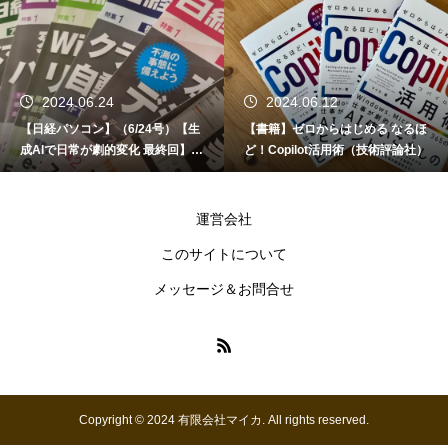
2024.06.24
2024.06.12
【日経パソコン】（6/24号）【生
【書籍】ゼロからはじめる なるほ
成AIで日常が劇的変化 最終回】 A
ど！Copilot活用術（技術評論社）
I時代のアプリケーション／サービ
ス
運営会社
このサイトについて
メッセージ＆お問合せ
Copyright © 2024 有限会社マイカ. All rights reserved.