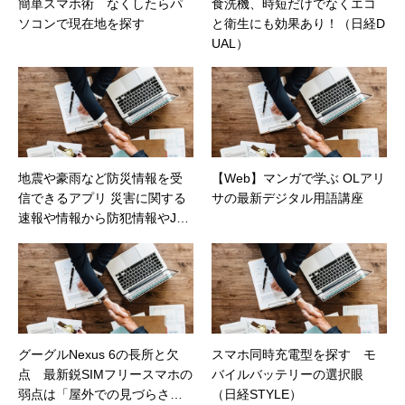
簡単スマホ術 なくしたらパ
食洗機、時短だけでなくエコ
ソコンで現在地を探す
と衛生にも効果あり！（日経D
UAL）
地震や豪雨など防災情報を受
【Web】マンガで学ぶ OLアリ
信できるアプリ 災害に関する
サの最新デジタル用語講座
速報や情報から防犯情報やJア
ラートまで対応する「Yahoo!
防災速報」（日経DUAL）
グーグルNexus 6の長所と欠
スマホ同時充電型を探す モ
点 最新鋭SIMフリースマホの
バイルバッテリーの選択眼
弱点は「屋外での見づらさ」
（日経STYLE）