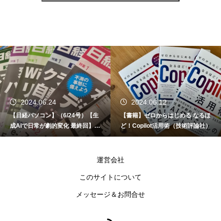
2024.06.24
2024.06.12
【日経パソコン】（6/24号）【生
【書籍】ゼロからはじめる なるほ
成AIで日常が劇的変化 最終回】 A
ど！Copilot活用術（技術評論社）
I時代のアプリケーション／サービ
ス
運営会社
このサイトについて
メッセージ＆お問合せ