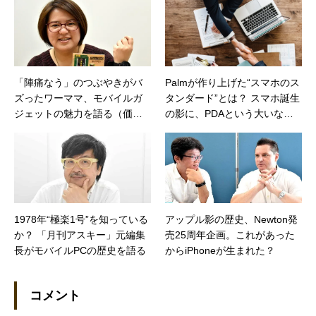
「陣痛なう」のつぶやきがバ
Palmが作り上げた“スマホのス
ズったワーママ、モバイルガ
タンダード”とは？ スマホ誕生
ジェットの魅力を語る（価格.c
の影に、PDAという大いなる
omマガジン）
実験の舞台（価格.comマガジ
ン）
1978年“極楽1号”を知っている
アップル影の歴史、Newton発
か？ 「月刊アスキー」元編集
売25周年企画。これがあった
長がモバイルPCの歴史を語る
からiPhoneが生まれた？
コメント