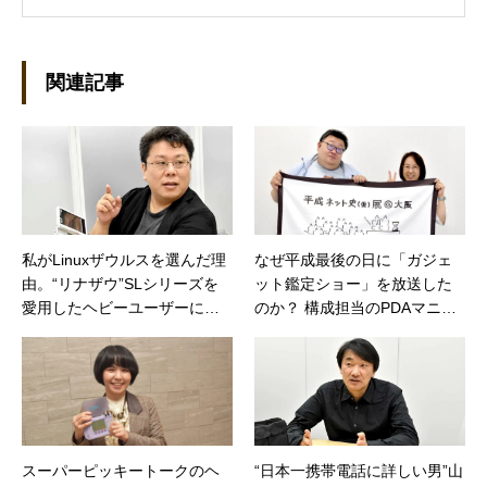
ーライターとして雑誌、書籍などで執筆するよ
うになり、1997年に上京して技術評論社に入
社。その後再び独立し、2001年に「マイカ」を
設立。主な業務は、一般誌や専門誌、業界紙や
関連記事
新聞、Web媒体などBtoCコンテンツ、および広
告やカタログ、導入事例などBtoBコンテンツの
制作。プライベートでは、井上円了哲学塾の第
一期修了生として「哲学カフェ＠神保町」の世
話人、2020年以降は「なごテツ」のオンライン
カフェの世話人を務める。趣味は考えること。
私がLinuxザウルスを選んだ理
なぜ平成最後の日に「ガジェ
由。“リナザウ”SLシリーズを
ット鑑定ショー」を放送した
愛用したヘビーユーザーに聞
のか？ 構成担当のPDAマニア
く
が登場
スーパーピッキートークのヘ
“日本一携帯電話に詳しい男”山