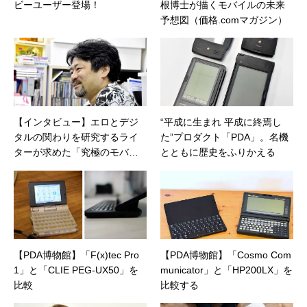
ビーユーザー登場！
根博士が描くモバイルの未来
予想図（価格.comマガジン）
【インタビュー】エロとデジ
“平成に生まれ 平成に終焉し
タルの関わりを研究するライ
た”プロダクト「PDA」。名機
ターが求めた「究極のモバイ
とともに歴史をふりかえる
ル端末」とは
【PDA博物館】「F(x)tec Pro
【PDA博物館】「Cosmo Com
1」と「CLIE PEG-UX50」を
municator」と「HP200LX」を
比較
比較する