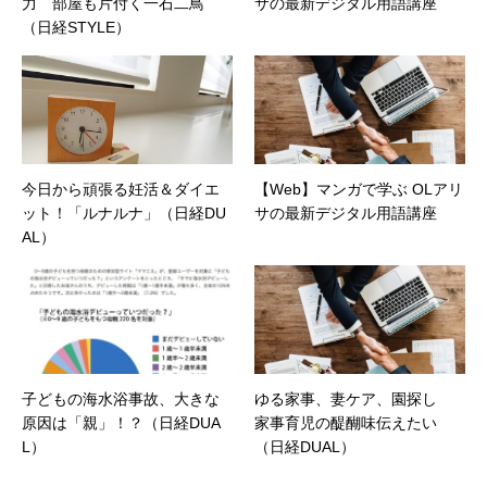
力 部屋も片付く一石二鳥
サの最新デジタル用語講座
（日経STYLE）
今日から頑張る妊活＆ダイエ
【Web】マンガで学ぶ OLアリ
ット！「ルナルナ」（日経DU
サの最新デジタル用語講座
AL）
子どもの海水浴事故、大きな
ゆる家事、妻ケア、園探し
原因は「親」！？（日経DUA
家事育児の醍醐味伝えたい
L）
（日経DUAL）