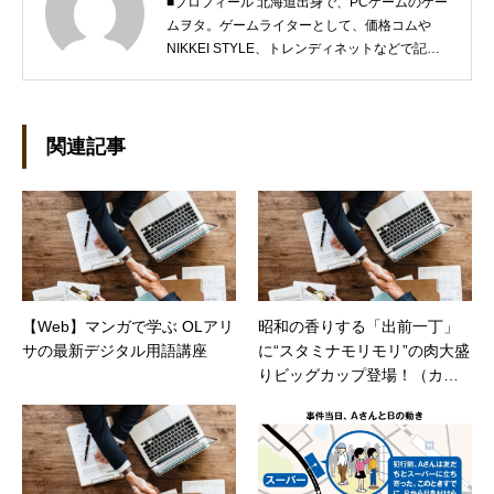
■プロフィール 北海道出身で、PCゲームのゲー
ムヲタ。ゲームライターとして、価格コムや
NIKKEI STYLE、トレンディネットなどで記事
を執筆しています。 現在、Steamのゲームを紹
介するSteam Maniaを運営中！ ●連絡先 ブロ
グ：https://steammania.tokyo/ メール：
mina@office-mica.com
関連記事
【Web】マンガで学ぶ OLアリ
昭和の香りする「出前一丁」
サの最新デジタル用語講座
に“スタミナモリモリ”の肉大盛
りビッグカップ登場！（カカ
クコムマガジン）