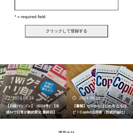
* = required field
2024.06.24
2024.06.12
【日経パソコン】（6/24号）【生
【書籍】ゼロからはじめる なるほ
成AIで日常が劇的変化 最終回】 A
ど！Copilot活用術（技術評論社）
I時代のアプリケーション／サービ
ス
運営会社