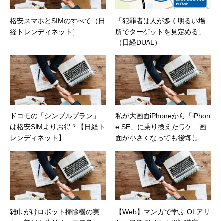
格安スマホとSIMのすべて（日
「犯罪者は人が多く明るい場
経トレンディネット）
所でターゲットを見定める」
（日経DUAL）
ドコモの「シンプルプラン」
私が大画面iPhoneから「iPhon
は格安SIMよりお得？【日経ト
e SE」に乗り換えたワケ 画
レンディネット】
面が小さくなっても後悔しな
い？（日経トレンディネッ
ト）
雑巾がけロボット掃除機の実
【Web】マンガで学ぶ OLアリ