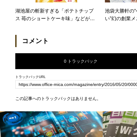
湖池屋の斬新すぎる「ポテトチップ
池袋大勝軒の
ス 苺のショートケーキ味」などが登
い”幻の創業
場（カカクコムマガジン）
刻 カレー中
カクコム）
コメント
0 トラックバック
トラックバックURL
この記事へのトラックバックはありません。