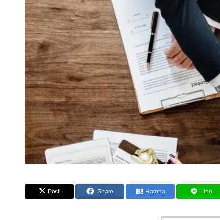
Post
Share
Hatena
Line