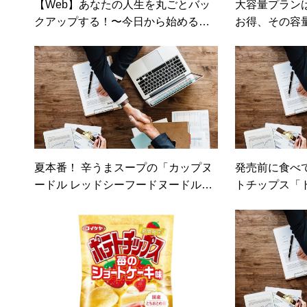
【Web】あなたの人生を丸ごとバッ
大容量プラン
クアップする！〜今日から始めるラ
お得、その容
イフログ入門
夏本番！ 辛うまスープの「カップヌ
発売前に食べ
ードル レッドシーフードヌードル」
トチップス「
で夏バテを吹き飛ばせ！（カカクコ
味」は朝食に
ムマガジン）
コムマガジン