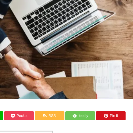
Pocket
RSS
feedly
Pin it