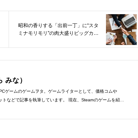
昭和の香りする「出前一丁」に“スタ
ミナモリモリ”の肉大盛りビッグカッ
プ登場！（カカクコムマガジン）
ら みな）
、PCゲームのゲームヲタ。ゲームライターとして、価格コムや
ディネットなどで記事を執筆しています。 現在、Steamのゲームを紹介
先 ブログ：https://steammania.tokyo/ メール：mina@office-