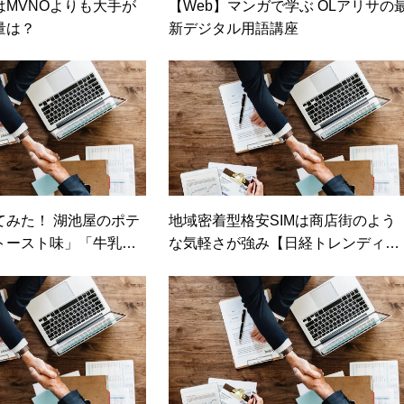
はMVNOよりも大手が
【Web】マンガで学ぶ OLアリサの
量は？
新デジタル用語講座
てみた！ 湖池屋のポテ
地域密着型格安SIMは商店街のよう
トースト味」「牛乳
な気軽さが強み【日経トレンディネ
ふさわしい？（カカク
ット】
）