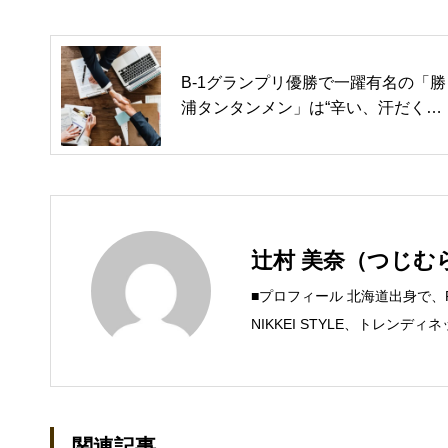
B-1グランプリ優勝で一躍有名の「勝
浦タンタンメン」は“辛い、汗だく、
止まらない”（カカクコムマガジン）
辻村 美奈（つじむ
■プロフィール 北海道出身で
NIKKEI STYLE、トレン
するSteam Maniaを運営中！ ●連絡
mica.com
関連記事