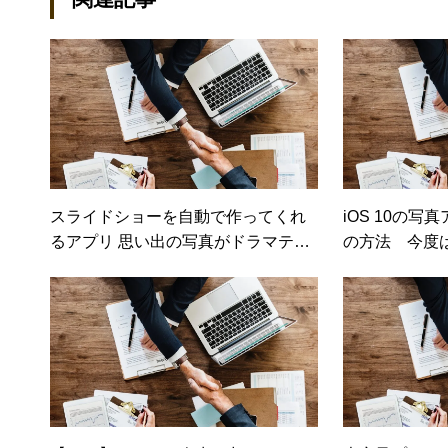
スライドショーを自動で作ってくれ
iOS 10の
るアプリ 思い出の写真がドラマティ
の方法 今度
ックな作品に変わる「RealTimes」
きる（日経ト
（日経DUAL）