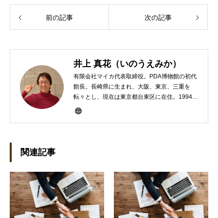
前の記事
次の記事
井上 真花（いのうえみか）
有限会社マイカ代表取締役。PDA博物館の初代
館長。長崎県に生まれ、大阪、東京、三重を
転々とし、現在は東京都台東区に在住。1994年
にHP100LXと出会ったのをきかっけに、フリ
ーライターとして雑誌、書籍などで執筆するよ
うになり、1997年に上京して技術評論社に入
社。その後再び独立し、2001年に「マイカ」を
設立。主な業務は、一般誌や専門誌、業界紙や
関連記事
新聞、Web媒体などBtoCコンテンツ、および広
告やカタログ、導入事例などBtoBコンテンツの
制作。プライベートでは、井上円了哲学塾の第
一期修了生として「哲学カフェ＠神保町」の世
話人、2020年以降は「なごテツ」のオンライン
カフェの世話人を務める。趣味は考えること。