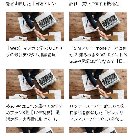
徹底比較した【日経トレンデ
評価 買いに値する機種なの
ィネット】
か？（日経トレンディネッ
ト）
【Web】マンガで学ぶ OLアリ
「SIMフリーiPhone 7」とは何
サの最新デジタル用語講座
か？ 知るべき6つのポイント S
uicaや保証はどうなる？【日経
トレンディネット】
格安SIMはこれを選べ！おすす
ロッテ スーパーゼウスの成
めプラン6選【17年初夏】 通
長物語を解禁した「ビックリ
話定額・大容量に動きあり
マン＜スーパーゼウス外伝
【日経トレンディネット】
＞」（カカクコムマガジン）