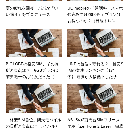
夏の疲れを回復！パパが「い
UQ mobileの「通話料・スマホ
い眠り」をプロデュース
代込みで月2980円」プランは
お得なのか？（日経トレンデ
ィネット）
BIGLOBEの格安SIM、その長
LINEは首位を守れる？ 格安S
所と欠点は？ 6GBプランは
IMの実速ランキング【17年
業界随一のお得度だった（日
冬】 速度が大幅低下したサー
経トレンディネット）
ビスも【日経トレンディネッ
ト】
「格安SIM首位」楽天モバイル
ASUSの2万円台SIMフリース
の長所と欠点は？ ライバルと
マホ「ZenFone 2 Laser」徹底