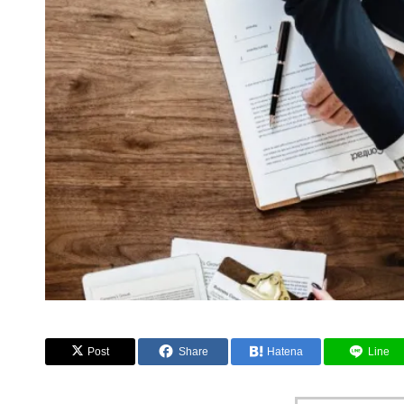
Post
Share
Hatena
Line