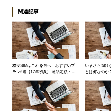
関連記事
格安SIMはこれを選べ！おすすめプ
いまさら聞け
ラン6選【17年初夏】 通話定額・大
とは何なのか
容量に動きあり【日経トレンディネ
ット）
ット】