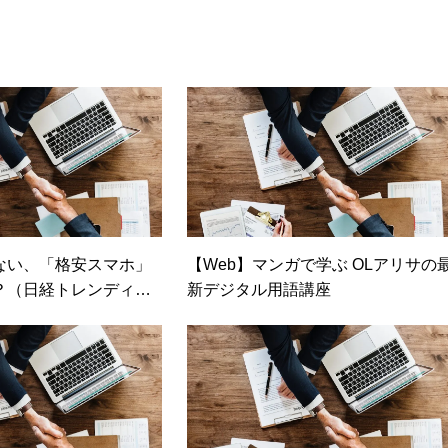
ない、「格安スマホ」
【Web】マンガで学ぶ OLアリサの
？（日経トレンディネ
新デジタル用語講座