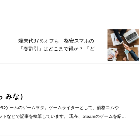
端末代97％オフも 格安スマホの
「春割引」はどこまで得か？ 「どん
なユーザーに向くか」も解説【日経
トレンディネット】
ら みな）
、PCゲームのゲームヲタ。ゲームライターとして、価格コムや
ディネットなどで記事を執筆しています。 現在、Steamのゲームを紹介
先 ブログ：https://steammania.tokyo/ メール：mina@office-