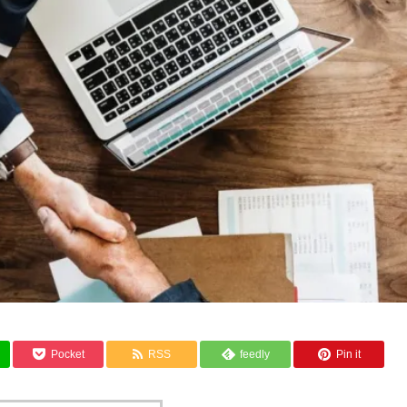
Pocket
RSS
feedly
Pin it