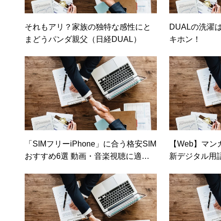
それもアリ？家族の独特な感性にと
DUALの洗濯
まどうパンダ親父（日経DUAL）
キホン！
「SIMフリーiPhone」に合う格安SIM
【Web】マン
おすすめ6選 動画・音楽視聴に適す
新デジタル用
るのは……【日経トレンディネッ
ト】