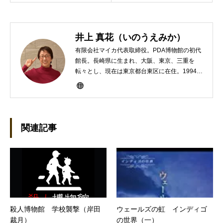
井上 真花（いのうえみか）
有限会社マイカ代表取締役。PDA博物館の初代
館長。長崎県に生まれ、大阪、東京、三重を
転々とし、現在は東京都台東区に在住。1994年
にHP100LXと出会ったのをきかっけに、フリ
ーライターとして雑誌、書籍などで執筆するよ
うになり、1997年に上京して技術評論社に入
社。その後再び独立し、2001年に「マイカ」を
設立。主な業務は、一般誌や専門誌、業界紙や
関連記事
新聞、Web媒体などBtoCコンテンツ、および広
告やカタログ、導入事例などBtoBコンテンツの
制作。プライベートでは、井上円了哲学塾の第
一期修了生として「哲学カフェ＠神保町」の世
話人、2020年以降は「なごテツ」のオンライン
カフェの世話人を務める。趣味は考えること。
殺人博物館 学校襲撃（岸田
ウェールズの虹 インディゴ
裁月）
の世界（一）