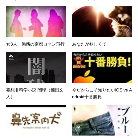
女3人、魅惑の京都ロマン飛行
あなたが欲しくて
妄想非科学小説 闇球（楠田文
今だからこそ知りたいiOS vs A
人）
ndroid十番勝負