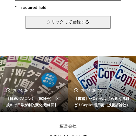
* = required field
2024.06.24
2024.06.12
【日経パソコン】（6/24号）【生
【書籍】ゼロからはじめる なるほ
成AIで日常が劇的変化 最終回】 A
ど！Copilot活用術（技術評論社）
I時代のアプリケーション／サービ
ス
運営会社