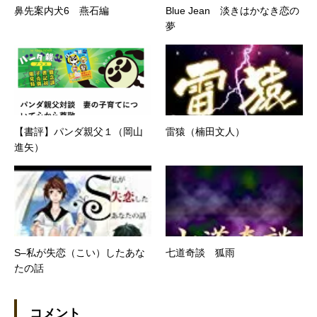
鼻先案内犬6 燕石編
Blue Jean 淡きはかなき恋の
夢
【書評】パンダ親父１（岡山
雷猿（楠田文人）
進矢）
S–私が失恋（こい）したあな
七道奇談 狐雨
たの話
コメント