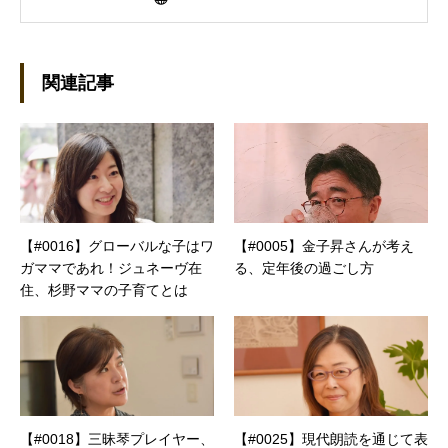
ーライターとして雑誌、書籍などで執筆するよ
うになり、1997年に上京して技術評論社に入
社。その後再び独立し、2001年に「マイカ」を
設立。主な業務は、一般誌や専門誌、業界紙や
関連記事
新聞、Web媒体などBtoCコンテンツ、および広
告やカタログ、導入事例などBtoBコンテンツの
制作。プライベートでは、井上円了哲学塾の第
一期修了生として「哲学カフェ＠神保町」の世
話人、2020年以降は「なごテツ」のオンライン
カフェの世話人を務める。趣味は考えること。
【#0016】グローバルな子はワ
【#0005】金子昇さんが考え
ガママであれ！ジュネーヴ在
る、定年後の過ごし方
住、杉野ママの子育てとは
【#0018】三昧琴プレイヤー、
【#0025】現代朗読を通じて表