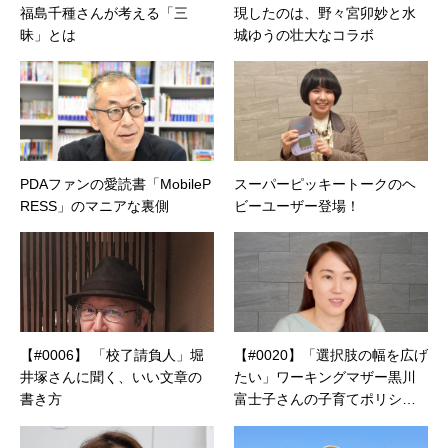
福島千種さんが考える「三
現したのは、野々宮卯妙と水
昧」とは
城ゆうの壮大なコラボ
PDAファンの愛読書「MobileP
スーパーピッキートークのヘ
RESS」のマニアな裏側
ビーユーザー登場！
【#0006】 「校了請負人」堀
【#0020】「選択肢の幅を広げ
井塚さんに聞く、いい文章の
たい」ワーキングマザー黒川
書き方
富士子さんの子育てポリシー
とは