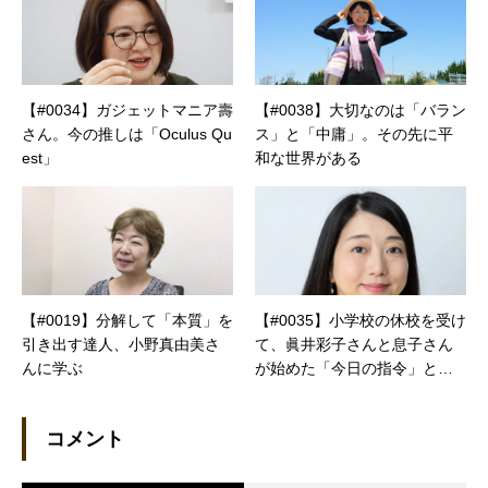
【#0034】ガジェットマニア壽
【#0038】大切なのは「バラン
さん。今の推しは「Oculus Qu
ス」と「中庸」。その先に平
est」
和な世界がある
【#0019】分解して「本質」を
【#0035】小学校の休校を受け
引き出す達人、小野真由美さ
て、眞井彩子さんと息子さん
んに学ぶ
が始めた「今日の指令」と
は？
コメント