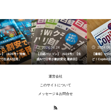
2024.06.24
2024.06.12
【日経パソコン】（6/24号）【生
【書籍】ゼロからはじめる なるほ
成AIで日常が劇的変化 最終回】 A
ど！Copilot活用術（技術評論社）
I時代のアプリケーション／サービ
ス
運営会社
このサイトについて
メッセージ＆お問合せ