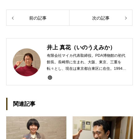
前の記事
次の記事
井上 真花（いのうえみか）
有限会社マイカ代表取締役。PDA博物館の初代
館長。長崎県に生まれ、大阪、東京、三重を
転々とし、現在は東京都台東区に在住。1994年
にHP100LXと出会ったのをきかっけに、フリ
ーライターとして雑誌、書籍などで執筆するよ
うになり、1997年に上京して技術評論社に入
社。その後再び独立し、2001年に「マイカ」を
設立。主な業務は、一般誌や専門誌、業界紙や
関連記事
新聞、Web媒体などBtoCコンテンツ、および広
告やカタログ、導入事例などBtoBコンテンツの
制作。プライベートでは、井上円了哲学塾の第
一期修了生として「哲学カフェ＠神保町」の世
話人、2020年以降は「なごテツ」のオンライン