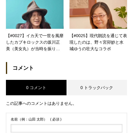
【#0027】イカ天で一世を風靡
【#0025】現代朗読を通じて表
したカブキロックスの坂川正
現したのは、野々宮卯妙と水
美（美女丸）が当時を振り返
城ゆうの壮大なコラボ
る
コメント
0 コメント
0 トラックバック
この記事へのコメントはありません。
名前（例：山田 太郎）
( 必須 )