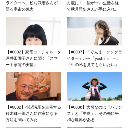
ライターへ。松村武宏さんが
ん底に！ 段ボール生活を経
語る宇宙の魅力
て秋月雅史さんが手に入れた
「幸せな暮らし」とは？
【#0002】家電コーディネータ
【#0037】「ぐんまーソングラ
戸井田園子さんに聞く「スマ
イター」から「yoshimi」へ。
ート家電の実情」
「生の私を見てもらいたい」
【#0032】小説講座を主催する
【#0038】大切なのは「バラン
鈴木輝一郎さんに作家になる
ス」と「中庸」。その先に平
方法を聞いてみた
和な世界がある