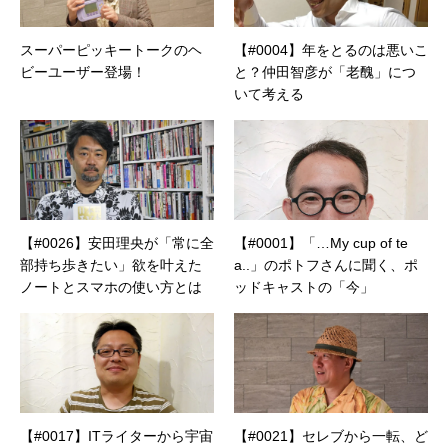
カフェの世話人を務める。趣味は考えること。
スーパーピッキートークのヘ
【#0004】年をとるのは悪いこ
ビーユーザー登場！
と？仲田智彦が「老醜」につ
いて考える
【#0026】安田理央が「常に全
【#0001】「…My cup of te
部持ち歩きたい」欲を叶えた
a..」のポトフさんに聞く、ポ
ノートとスマホの使い方とは
ッドキャストの「今」
【#0017】ITライターから宇宙
【#0021】セレブから一転、ど