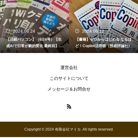
2024.06.24
2024.06.12
【日経パソコン】（6/24号）【生
【書籍】ゼロからはじめる なるほ
成AIで日常が劇的変化 最終回】 A
ど！Copilot活用術（技術評論社）
I時代のアプリケーション／サービ
ス
運営会社
このサイトについて
メッセージ＆お問合せ
Copyright © 2024 有限会社マイカ. All rights reserved.