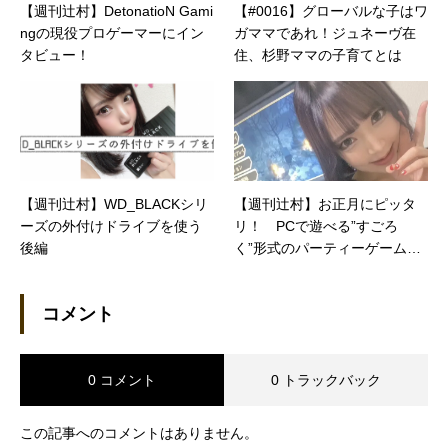
【週刊辻村】DetonatioN Gami
【#0016】グローバルな子はワ
ngの現役プロゲーマーにイン
ガママであれ！ジュネーヴ在
タビュー！
住、杉野ママの子育てとは
【週刊辻村】WD_BLACKシリ
【週刊辻村】お正月にピッタ
ーズの外付けドライブを使う
リ！ PCで遊べる”すごろ
後編
く”形式のパーティーゲーム
「Pummel Party」
コメント
0 コメント
0 トラックバック
この記事へのコメントはありません。