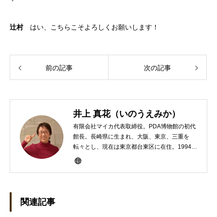
辻村
はい、こちらこそよろしくお願いします！
前の記事
次の記事
井上 真花（いのうえみか）
有限会社マイカ代表取締役。PDA博物館の初代
館長。長崎県に生まれ、大阪、東京、三重を
転々とし、現在は東京都台東区に在住。1994年
にHP100LXと出会ったのをきかっけに、フリ
ーライターとして雑誌、書籍などで執筆するよ
うになり、1997年に上京して技術評論社に入
社。その後再び独立し、2001年に「マイカ」を
設立。主な業務は、一般誌や専門誌、業界紙や
関連記事
新聞、Web媒体などBtoCコンテンツ、および広