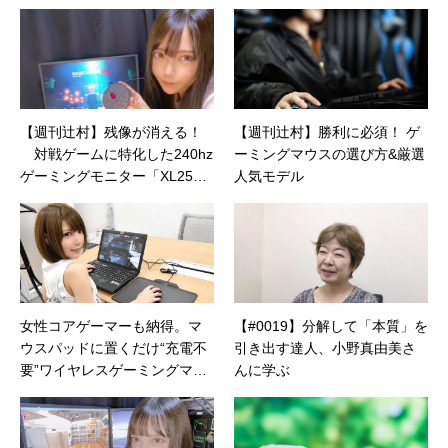
告やカタログ、導入事例などBtoBコンテンツの
制作。プライベートでは、井上円了哲学塾の第
一期修了生として「哲学カフェ＠神保町」の世
話人、2020年以降は「なごテツ」のオンライン
カフェの世話人を務める。趣味は考えること。
【週刊辻村】残像が消える！
【週刊辻村】勝利に必須！ ゲ
対戦ゲームに特化した240hz
ーミングマウスの選び方&厳選
ゲーミングモニター「XL2546
人気モデル
K」
女性コアゲーマーも納得。マ
【#0019】分解して「本質」を
ウスパッドに置くだけ“充電不
引き出す達人、小野真由美さ
要”ワイヤレスゲーミングマウ
んに学ぶ
ス