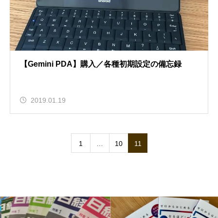
【Gemini PDA】購入／各種初期設定の備忘録
2019.01.19
1
…
10
11