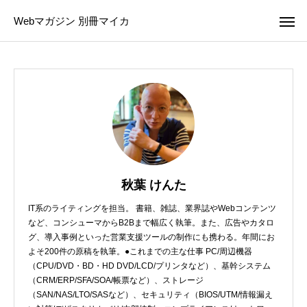
Webマガジン 別冊マイカ
秋葉 けんた
IT系のライティングを担当。 書籍、雑誌、業界誌やWebコンテンツ
など、コンシューマからB2Bまで幅広く執筆。また、広告やカタロ
グ、導入事例といった営業支援ツールの制作にも携わる。年間にお
よそ200件の原稿を執筆。●これまでの主な仕事 PC/周辺機器
（CPU/DVD・BD・HD DVD/LCD/プリンタなど）、基幹システム
（CRM/ERP/SFA/SOA/帳票など）、ストレージ
（SAN/NAS/LTO/SASなど）、セキュリティ（BIOS/UTM/情報漏え