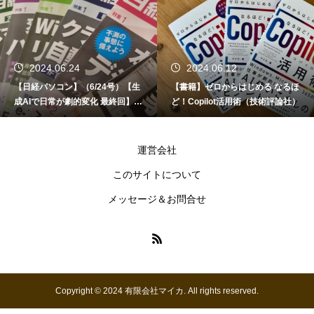
2024.06.24
2024.06.12
【日経パソコン】（6/24号）【生
【書籍】ゼロからはじめる なるほ
成AIで日常が劇的変化 最終回】 A
ど！Copilot活用術（技術評論社）
I時代のアプリケーション／サービ
ス
運営会社
このサイトについて
メッセージ＆お問合せ
Copyright © 2024 有限会社マイカ. All rights reserved.