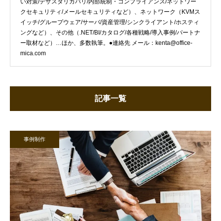
い対策/デザスタリカバリ/内部統制・コンプライアンス/ネットワー
クセキュリティ/メールセキュリティなど）、ネットワーク（KVMス
イッチ/グループウェア/サーバ/資産管理/シンクライアント/ホスティ
ングなど）、その他（.NET/BI/カタログ/各種戦略/導入事例/パートナ
ー取材など）…ほか、多数執筆。●連絡先 メール：kenta@office-
mica.com
記事一覧
事例制作