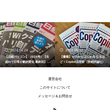
2024.06.24
2024.06.12
【日経パソコン】（6/24号）【生
【書籍】ゼロからはじめる なるほ
成AIで日常が劇的変化 最終回】 A
ど！Copilot活用術（技術評論社）
I時代のアプリケーション／サービ
ス
運営会社
このサイトについて
メッセージ＆お問合せ