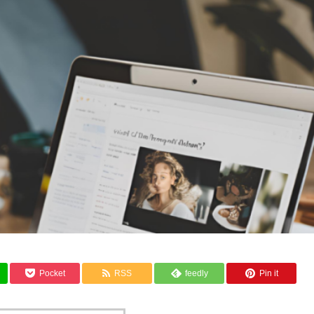
Pocket
RSS
feedly
Pin it