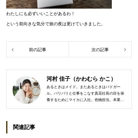
わたしにも必ずいいことがあるわ！
という前向きな気分で旅の夜は更けていきました。
前の記事
次の記事
河村 佳子（かわむら かこ）
あるときはメイド。またあるときはバドガー
ル。バリバリと仕事をこなす真花社長の目を保
養するためにマイカに入社。色物担当。本業は
管理部門。総務・経理の仕事を担当している。
●これまでの主な仕事 短大卒業後、金融系の職
に就くものの阪神大震災に遭い転職。 大阪で不
動産会社に入社し、独学で宅地建物取引主任者
関連記事
の資格を取得。その後、華麗なる転身を試みる