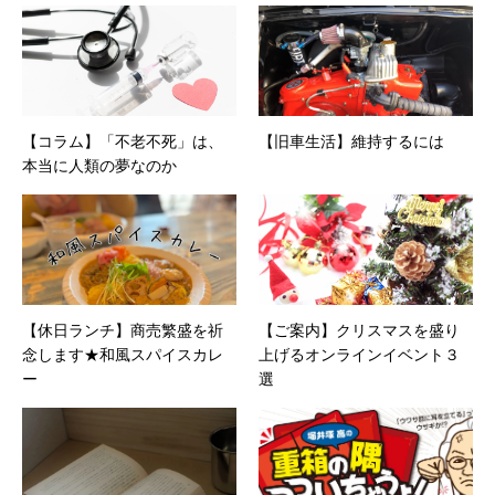
べく上京。設立して間もない会社に携わること
が多かったので、総務的な社内整備を得意とす
る。●連絡先 メール：kako@office-mica.com
【コラム】「不老不死」は、
【旧車生活】維持するには
本当に人類の夢なのか
【休日ランチ】商売繁盛を祈
【ご案内】クリスマスを盛り
念します★和風スパイスカレ
上げるオンラインイベント３
ー
選