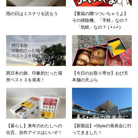
雨の日はミステリを読もう
【重箱の隅つついちゃうよ】
その掃除機、「手軽」なの？
「気軽」なの？ ( •́ㅿ•̀ )
西日本の旅、印象的だった場
【今日のお取り寄せ】おび天
所ベスト３を発表！
本舗の天ぷら
【暮らし】来年のわたしへの
【新製品】+Styleの発表会に行
伝言。自作アイスはいいぞ！
ってきました！