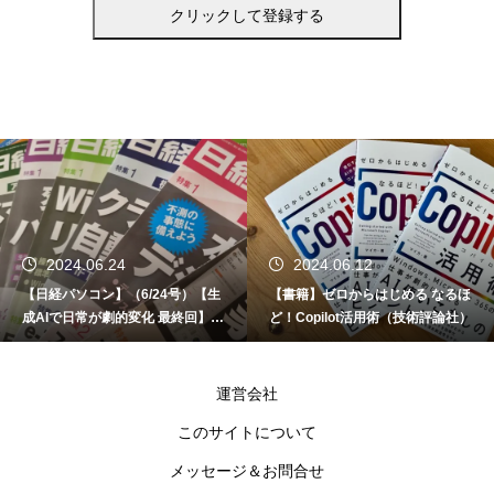
2024.06.24
2024.06.12
【日経パソコン】（6/24号）【生
【書籍】ゼロからはじめる なるほ
成AIで日常が劇的変化 最終回】 A
ど！Copilot活用術（技術評論社）
I時代のアプリケーション／サービ
ス
運営会社
このサイトについて
メッセージ＆お問合せ