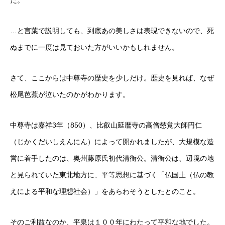
…と言葉で説明しても、到底あの美しさは表現できないので、死
ぬまでに一度は見ておいた方がいいかもしれません。
さて、ここからは中尊寺の歴史を少しだけ。歴史を見れば、なぜ
松尾芭蕉が泣いたのかがわかります。
中尊寺は嘉祥3年（850）、比叡山延暦寺の高僧慈覚大師円仁
（じかくだいしえんにん）によって開かれましたが、大規模な造
営に着手したのは、奥州藤原氏初代清衡公。清衡公は、辺境の地
と見られていた東北地方に、平等思想に基づく「仏国土（仏の教
えによる平和な理想社会）」をあらわそうとしたとのこと。
そのご利益なのか、平泉は１００年にわたって平和な地でした。