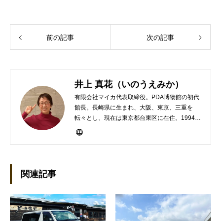
前の記事
次の記事
井上 真花（いのうえみか）
有限会社マイカ代表取締役。PDA博物館の初代
館長。長崎県に生まれ、大阪、東京、三重を
転々とし、現在は東京都台東区に在住。1994年
にHP100LXと出会ったのをきかっけに、フリ
ーライターとして雑誌、書籍などで執筆するよ
うになり、1997年に上京して技術評論社に入
社。その後再び独立し、2001年に「マイカ」を
設立。主な業務は、一般誌や専門誌、業界紙や
関連記事
新聞、Web媒体などBtoCコンテンツ、および広
告やカタログ、導入事例などBtoBコンテンツの
制作。プライベートでは、井上円了哲学塾の第
一期修了生として「哲学カフェ＠神保町」の世