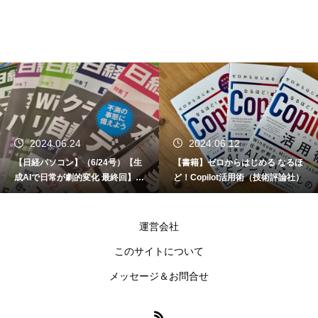
2024.06.24
2024.06.12
【日経パソコン】（6/24号）【生
【書籍】ゼロからはじめる なるほ
成AIで日常が劇的変化 最終回】 A
ど！Copilot活用術（技術評論社）
I時代のアプリケーション／サービ
ス
運営会社
このサイトについて
メッセージ＆お問合せ