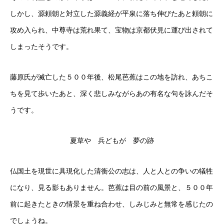
しかし、源頼朝と対立した源義経が平泉に落ち伸びたあと頼朝に
攻め入られ、中尊寺は荒れ果て、宝物は京都伏見に運び出されて
しまったそうです。
藤原氏が滅亡した５００年後、松尾芭蕉はこの地を訪れ、あちこ
ちを見て歩いたあと、深く悲しみながらあの有名な句を詠んだそ
うです。
夏草や 兵どもが 夢の跡
仏国土を現世に具現化した清衡公の志は、人と人との争いの犠牲
になり、見る影もありません。芭蕉は目の前の風景と、５００年
前に起きたときの情景を重ね合わせ、しみじみと無常を感じたの
でしょうね。