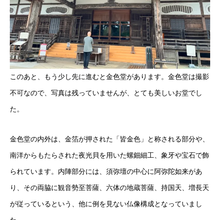
このあと、もう少し先に進むと金色堂があります。金色堂は撮影
不可なので、写真は残っていませんが、とても美しいお堂でし
た。
金色堂の内外は、金箔が押された「皆金色」と称される部分や、
南洋からもたらされた夜光貝を用いた螺鈿細工、象牙や宝石で飾
られています。内陣部分には、須弥壇の中心に阿弥陀如来があ
り、その両脇に観音勢至菩薩、六体の地蔵菩薩、持国天、増長天
が従っているという、他に例を見ない仏像構成となっていまし
た。