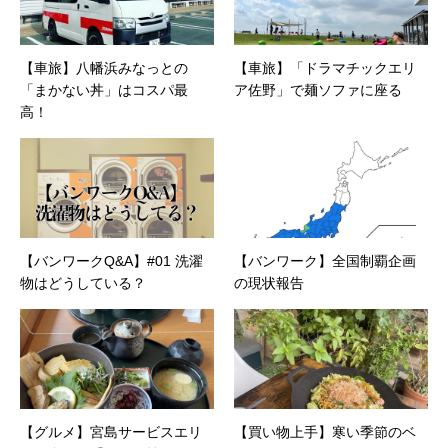
話人、2020年以降は「なごテツ」のオンライン
カフェの世話人を務める。趣味は考えること。
【車旅】八幡浜みなっとの
【車旅】「ドラマチックエリ
「まかない丼」はコスパ最
ア佐野」で麺ソファに座る
高！
【バンワークQ&A】#01 洗濯
【バンワーク】全国制覇企画
物はどうしている？
の現状報告
【グルメ】宮島サービスエリ
【買い物上手】寒い季節のベ