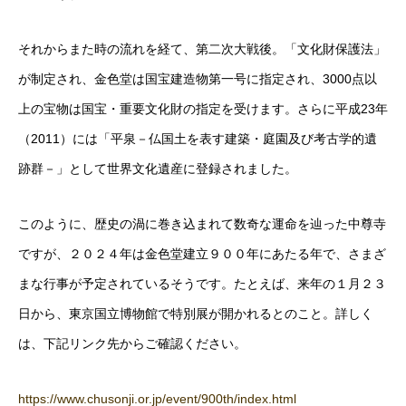
それからまた時の流れを経て、第二次大戦後。「文化財保護法」
が制定され、金色堂は国宝建造物第一号に指定され、3000点以
上の宝物は国宝・重要文化財の指定を受けます。さらに平成23年
（2011）には「平泉－仏国土を表す建築・庭園及び考古学的遺
跡群－」として世界文化遺産に登録されました。
このように、歴史の渦に巻き込まれて数奇な運命を辿った中尊寺
ですが、２０２４年は金色堂建立９００年にあたる年で、さまざ
まな行事が予定されているそうです。たとえば、来年の１月２３
日から、東京国立博物館で特別展が開かれるとのこと。詳しく
は、下記リンク先からご確認ください。
https://www.chusonji.or.jp/event/900th/index.html